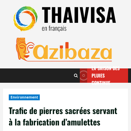
Aller
au
contenu
LA SAISON DES
PLUIES
CONTINUE
Environnement
Trafic de pierres sacrées servant
à la fabrication d’amulettes