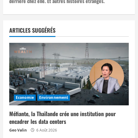
i
derrière chez elle. Et autres histoires étranges.
g
a
ARTICLES SUGGÉRÉS
t
i
o
n
d
Economie
Environnement
’
Méfiante, la Thaïlande crée une institution pour
a
encadrer les data centers
r
Geo Valin
6 Août 2026