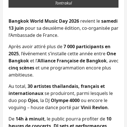
Tontrakul
Bangkok World Music Day 2026
revient le
samedi
13 juin
pour sa deuxième édition, co-organisée par
l’Ambassade de France.
Après avoir attiré plus de
7 000 participants en
2025
, l’événement s’installe cette année entre
One
Bangkok
et l’
Alliance Française de Bangkok
, avec
cinq scènes
et une programmation encore plus
ambitieuse.
Au total,
30 artistes thaïlandais, français et
internationaux
se produiront, parmi lesquels le
duo pop
Ojos
, la DJ
Olympe 4000
ou encore le
voguing – house dance porté par
Vinii Revlon
.
De
14h à minuit
, le public pourra profiter de
10
heures de concerts, DJ sets et performances