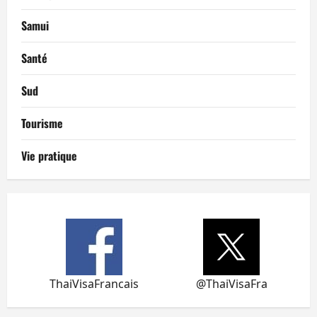
Samui
Santé
Sud
Tourisme
Vie pratique
ThaiVisaFrancais
@ThaiVisaFra