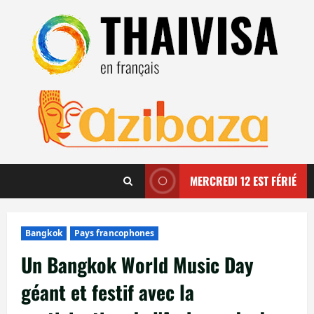
Aller
au
contenu
MERCREDI 12 EST FÉRIÉ
Bangkok
Pays francophones
Un Bangkok World Music Day
géant et festif avec la