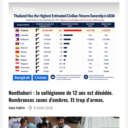
c
l
e
Bangkok
Crimes
Nonthaburi : la collégienne de 12 ans est décédée.
Nombreuses zones d’ombres. Et trop d’armes.
Geo Valin
9 Août 2026