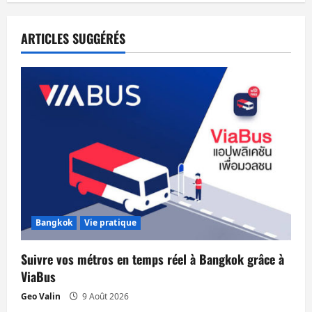
a
t
ARTICLES SUGGÉRÉS
i
o
n
d
’
a
Bangkok
Vie pratique
r
Suivre vos métros en temps réel à Bangkok grâce à
t
ViaBus
Geo Valin
9 Août 2026
i