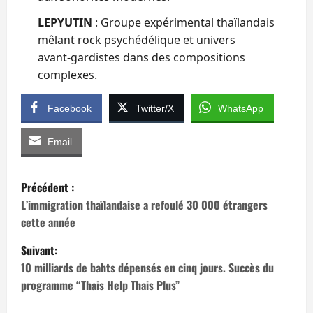
LEPYUTIN
: Groupe expérimental thaïlandais
mêlant rock psychédélique et univers
avant‑gardistes dans des compositions
complexes.
Facebook
Twitter/X
WhatsApp
Email
N
Précédent :
a
L’immigration thaïlandaise a refoulé 30 000 étrangers
cette année
v
Suivant:
i
10 milliards de bahts dépensés en cinq jours. Succès du
programme “Thais Help Thais Plus”
g