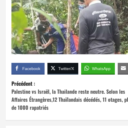
Facebook
Twitter/X
WhatsApp
N
Précédent :
Palestine vs Israël, la Thailande reste neutre. Selon les
a
Affaires Étrangères,12 Thaïlandais décédés, 11 otages, p
v
de 1000 rapatriés
i