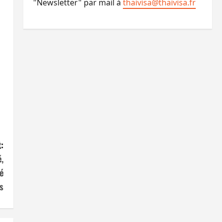
"Newsletter" par mail à
thaivisa@thaivisa.fr
:
,
é
s