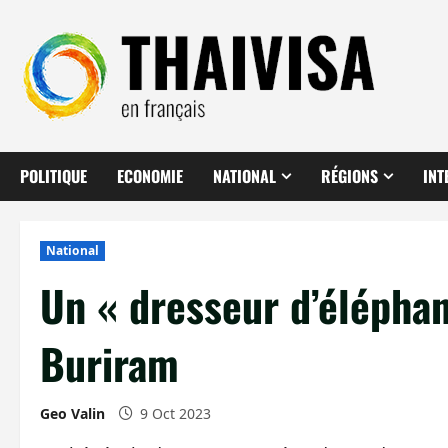
Aller
au
contenu
POLITIQUE
ECONOMIE
NATIONAL
RÉGIONS
INT
National
Un « dresseur d’éléphan
Buriram
Geo Valin
9 Oct 2023