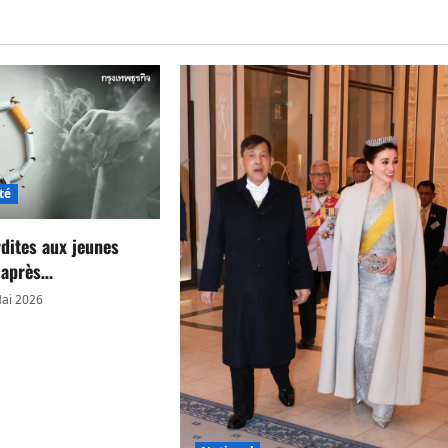
té
rdites aux jeunes
s après…
ai 2026