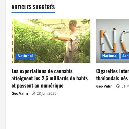
g
ARTICLES SUGGÉRÉS
a
t
i
o
National
National
San
n
Les exportations de cannabis
Cigarettes inte
d
atteignent les 2,5 milliards de bahts
thaïlandais né
et passent au numérique
’
Geo Valin
31 M
Geo Valin
28 Juin 2026
a
r
t