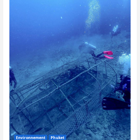
i
c
l
e
Environnement
Phuket