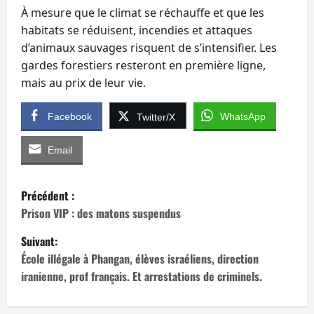
À mesure que le climat se réchauffe et que les
habitats se réduisent, incendies et attaques
d’animaux sauvages risquent de s’intensifier. Les
gardes forestiers resteront en première ligne,
mais au prix de leur vie.
Facebook
WhatsApp
Twitter/X
Email
N
Précédent :
a
Prison VIP : des matons suspendus
Suivant:
v
École illégale à Phangan, élèves israéliens, direction
i
iranienne, prof français. Et arrestations de criminels.
g