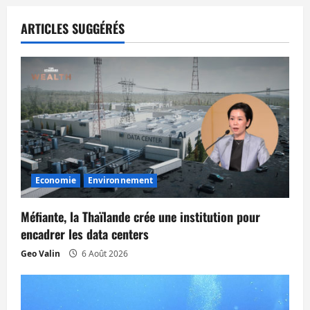
a
ARTICLES SUGGÉRÉS
t
i
o
n
d
Economie
Environnement
’
Méfiante, la Thaïlande crée une institution pour
a
encadrer les data centers
r
Geo Valin
6 Août 2026
t