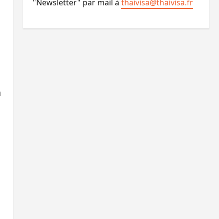
"Newsletter" par mail à
thaivisa@thaivisa.fr
a