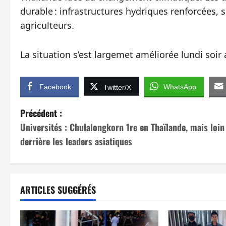
durable : infrastructures hydriques renforcées, 
agriculteurs.
La situation s’est largemet améliorée lundi soir
Facebook
WhatsApp
Twitter/X
N
Précédent :
Universités : Chulalongkorn 1re en Thaïlande, mais loin
a
derrière les leaders asiatiques
v
i
ARTICLES SUGGÉRÉS
g
a