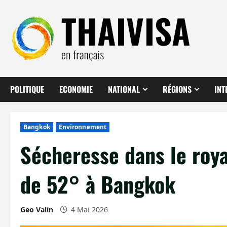
Aller
au
contenu
POLITIQUE
ECONOMIE
NATIONAL
RÉGIONS
INT
Bangkok
Environnement
Sécheresse dans le roy
de 52° à Bangkok
Geo Valin
4 Mai 2026