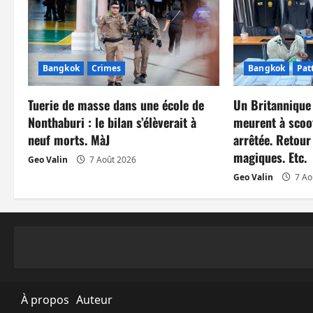
t
i
Bangkok
Crimes
Bangkok
Pat
o
n
Tuerie de masse dans une école de
Un Britannique
Nonthaburi : le bilan s’élèverait à
meurent à scoo
d
neuf morts. MàJ
arrêtée. Retour
magiques. Etc.
Geo Valin
7 Août 2026
’
Geo Valin
7 Ao
a
r
t
i
À propos
Auteur