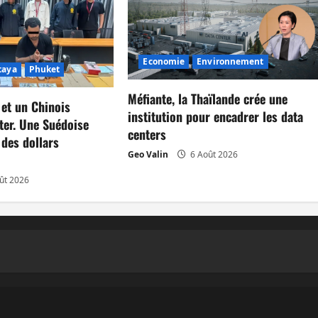
Economie
Environnement
taya
Phuket
Méfiante, la Thaïlande crée une
 et un Chinois
institution pour encadrer les data
ter. Une Suédoise
centers
 des dollars
Geo Valin
6 Août 2026
ût 2026