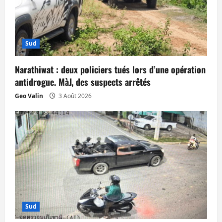
c
l
Sud
e
Narathiwat : deux policiers tués lors d’une opération
antidrogue. MàJ, des suspects arrêtés
Geo Valin
3 Août 2026
Sud