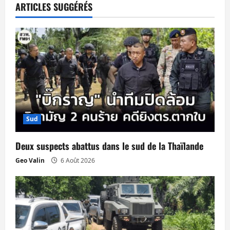
a
ARTICLES SUGGÉRÉS
t
i
o
n
d
Sud
’
Deux suspects abattus dans le sud de la Thaïlande
a
Geo Valin
6 Août 2026
r
t
i