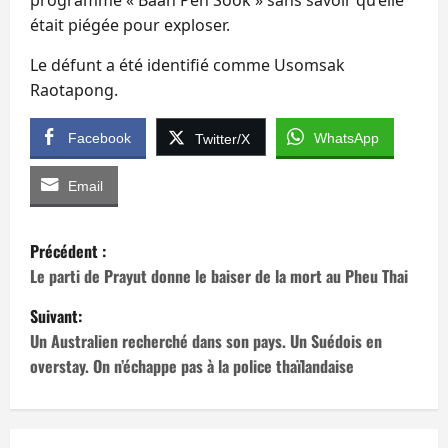
était piégée pour exploser.
Le défunt a été identifié comme Usomsak
Raotapong.
Facebook
WhatsApp
Twitter/X
Email
N
Précédent :
a
Le parti de Prayut donne le baiser de la mort au Pheu Thai
Suivant:
v
Un Australien recherché dans son pays. Un Suédois en
i
overstay. On n’échappe pas à la police thaïlandaise
g