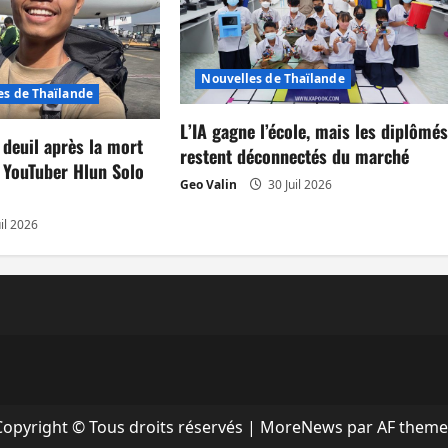
Nouvelles de Thaïlande
es de Thaïlande
L’IA gagne l’école, mais les diplômé
 deuil après la mort
restent déconnectés du marché
 YouTuber Hlun Solo
Geo Valin
30 Juil 2026
il 2026
Copyright © Tous droits réservés
|
MoreNews
par AF theme