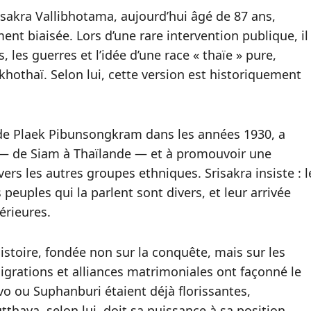
isakra Vallibhotama, aujourd’hui âgé de 87 ans,
ment biaisée. Lors d’une rare intervention publique, il
, les guerres et l’idée d’une race « thaïe » pure,
khothaï. Selon lui, cette version est historiquement
 de Plaek Pibunsongkram dans les années 1930, a
s — de Siam à Thaïlande — et à promouvoir une
ers les autres groupes ethniques. Srisakra insiste : l
 peuples qui la parlent sont divers, et leur arrivée
térieures.
histoire, fondée non sur la conquête, mais sur les
grations et alliances matrimoniales ont façonné le
vo ou Suphanburi étaient déjà florissantes,
thaya, selon lui, doit sa puissance à sa position