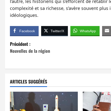
l’autre, les historiens qui s’efforcent de rétablir 
complexité et sa richesse, s’avère souvent plus i
idéologiques.
Facebook
Twitter/X
WhatsApp
N
Précédent :
Nouvelles de la région
a
v
i
ARTICLES SUGGÉRÉS
g
a
t