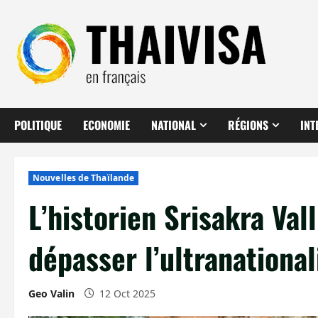
Aller
au
contenu
POLITIQUE
ECONOMIE
NATIONAL
RÉGIONS
INT
Nouvelles de Thaïlande
L’historien Srisakra V
dépasser l’ultranationa
Geo Valin
12 Oct 2025