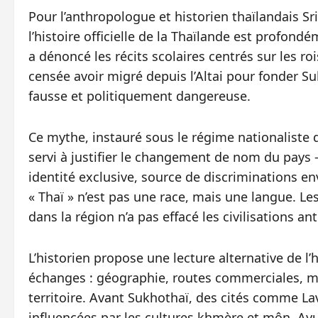
Pour l’anthropologue et historien thaïlandais Sr
l’histoire officielle de la Thaïlande est profondé
a dénoncé les récits scolaires centrés sur les rois
censée avoir migré depuis l’Altai pour fonder Su
fausse et politiquement dangereuse.
Ce mythe, instauré sous le régime nationaliste
servi à justifier le changement de nom du pay
identité exclusive, source de discriminations env
« Thaï » n’est pas une race, mais une langue. Les
dans la région n’a pas effacé les civilisations an
L’historien propose une lecture alternative de l’
échanges : géographie, routes commerciales, mi
territoire. Avant Sukhothaï, des cités comme La
influencées par les cultures khmère et môn. Ayut