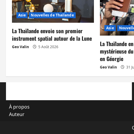
i
Asie
Nouvelles de Thaïlande
o
Asie
Nouvell
n
La Thaïlande envoie son premier
instrument spatial autour de la Lune
d
La Thaïlande en
Geo Valin
5 Août 2026
mystérieuse du
’
en Géorgie
a
Geo Valin
31 Ju
r
t
i
À propos
Auteur
c