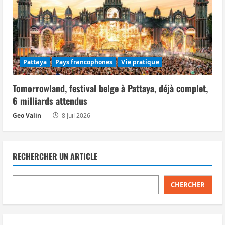
Pattaya
Pays francophones
Vie pratique
Tomorrowland, festival belge à Pattaya, déjà complet,
6 milliards attendus
Geo Valin
8 Juil 2026
RECHERCHER UN ARTICLE
CHERCHER