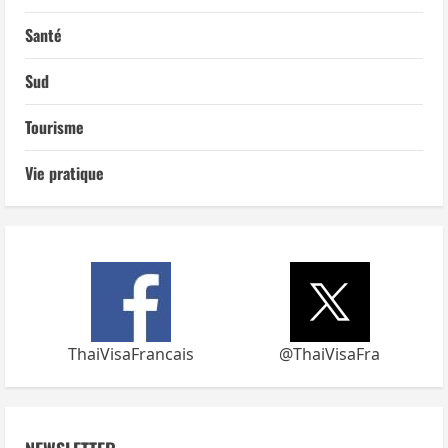
Santé
Sud
Tourisme
Vie pratique
ThaiVisaFrancais
@ThaiVisaFra