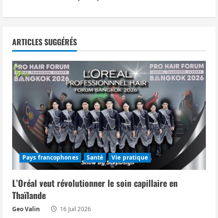
g
a
t
ARTICLES SUGGÉRÉS
i
o
n
d
’
Pays francophones
Santé
Vie pratique
a
L’Oréal veut révolutionner le soin capillaire en
r
Thaïlande
t
Geo Valin
16 Juil 2026