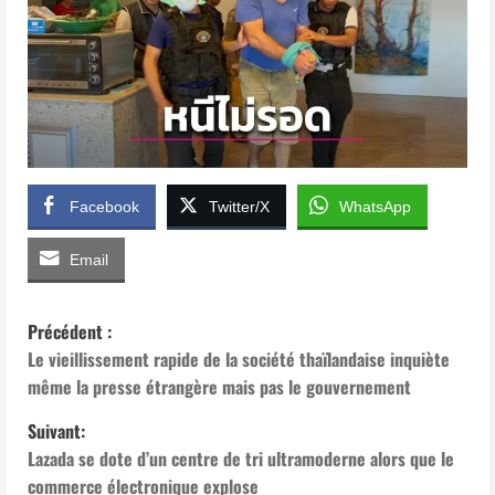
Facebook
Twitter/X
WhatsApp
Email
N
Précédent :
a
Le vieillissement rapide de la société thaïlandaise inquiète
même la presse étrangère mais pas le gouvernement
v
Suivant:
i
Lazada se dote d’un centre de tri ultramoderne alors que le
commerce électronique explose