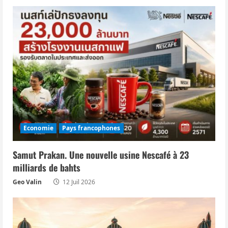
i
c
l
e
Economie
Pays francophones
Samut Prakan. Une nouvelle usine Nescafé à 23
milliards de bahts
Geo Valin
12 Juil 2026