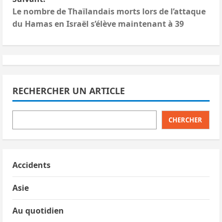
i
Le nombre de Thaïlandais morts lors de l’attaque
du Hamas en Israël s’élève maintenant à 39
g
a
t
i
RECHERCHER UN ARTICLE
o
CHERCHER
n
d
Accidents
’
Asie
a
Au quotidien
r