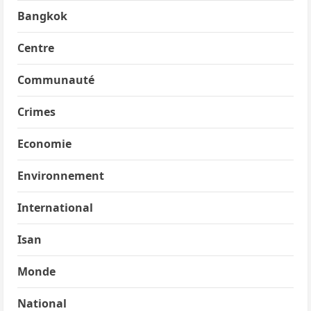
t
Bangkok
i
Centre
c
Communauté
l
Crimes
e
Economie
Environnement
International
Isan
Monde
National