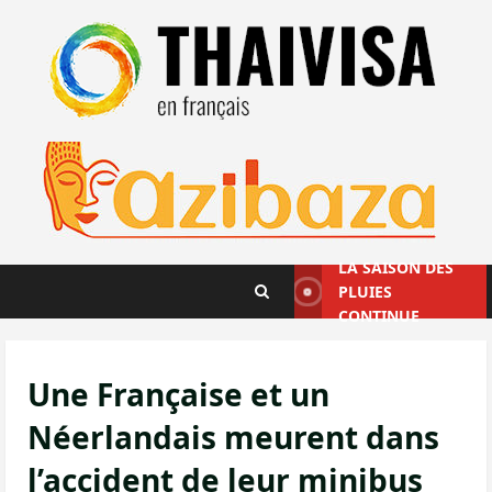
Aller
au
contenu
LA SAISON DES
PLUIES
CONTINUE
Une Française et un
Néerlandais meurent dans
l’accident de leur minibus