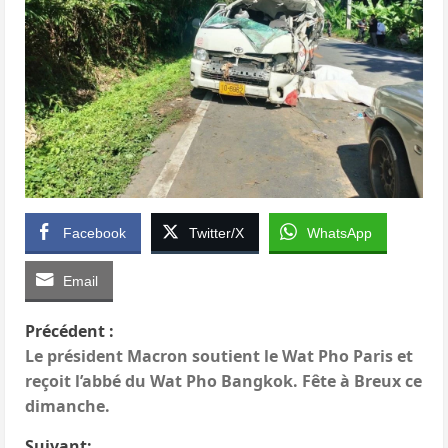
Facebook
Twitter/X
WhatsApp
Email
N
Précédent :
Le président Macron soutient le Wat Pho Paris et
a
reçoit l’abbé du Wat Pho Bangkok. Fête à Breux ce
dimanche.
v
Suivant: