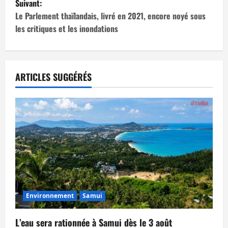
Suivant:
v
Le Parlement thaïlandais, livré en 2021, encore noyé sous
i
les critiques et les inondations
g
a
ARTICLES SUGGÉRÉS
t
i
o
n
d
’
Environnement
Samui
a
L’eau sera rationnée à Samui dès le 3 août