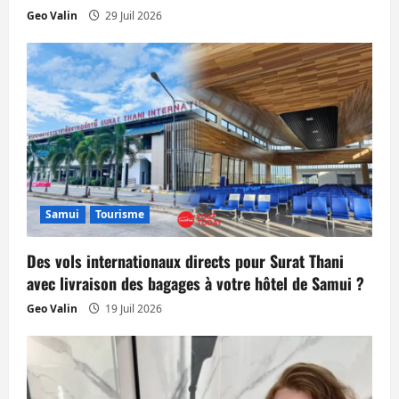
r
Geo Valin
29 Juil 2026
t
i
c
l
e
Samui
Tourisme
Des vols internationaux directs pour Surat Thani
avec livraison des bagages à votre hôtel de Samui ?
Geo Valin
19 Juil 2026