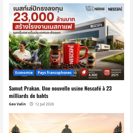
i
c
l
e
Economie
Pays francophones
Samut Prakan. Une nouvelle usine Nescafé à 23
milliards de bahts
Geo Valin
12 Juil 2026