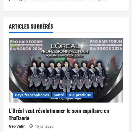
g
a
t
ARTICLES SUGGÉRÉS
i
o
n
d
’
Pays francophones
Santé
Vie pratique
a
L’Oréal veut révolutionner le soin capillaire en
r
Thaïlande
t
Geo Valin
16 Juil 2026