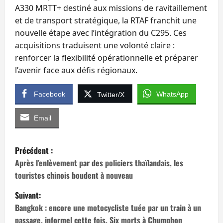
A330 MRTT+ destiné aux missions de ravitaillement
et de transport stratégique, la RTAF franchit une
nouvelle étape avec l’intégration du C295. Ces
acquisitions traduisent une volonté claire :
renforcer la flexibilité opérationnelle et préparer
l’avenir face aux défis régionaux.
Facebook
WhatsApp
Twitter/X
Email
N
Précédent :
a
Après l’enlèvement par des policiers thaïlandais, les
touristes chinois boudent à nouveau
v
Suivant:
i
Bangkok : encore une motocycliste tuée par un train à un
passage, informel cette fois. Six morts à Chumphon