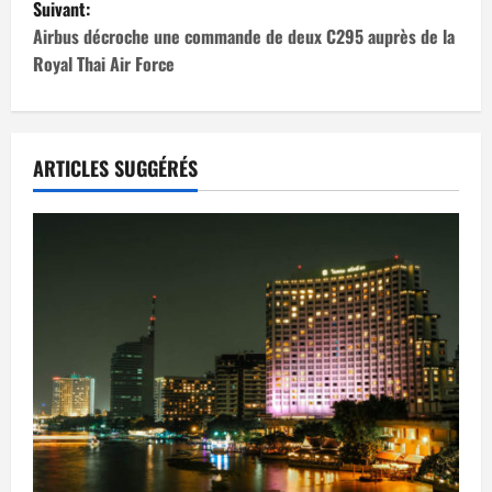
Suivant:
v
Airbus décroche une commande de deux C295 auprès de la
i
Royal Thai Air Force
g
a
ARTICLES SUGGÉRÉS
t
i
o
n
d
’
a