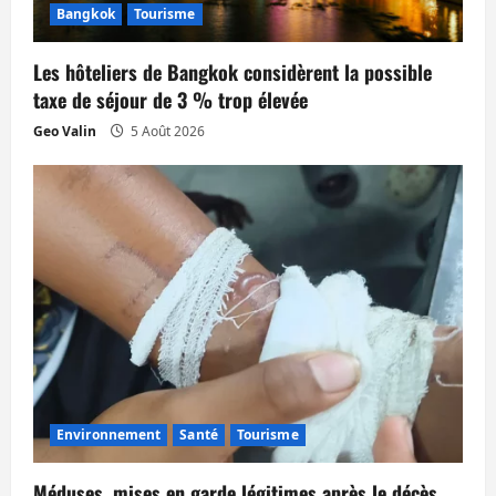
Bangkok
Tourisme
r
Les hôteliers de Bangkok considèrent la possible
t
taxe de séjour de 3 % trop élevée
i
Geo Valin
5 Août 2026
c
l
e
Environnement
Santé
Tourisme
Méduses, mises en garde légitimes après le décès