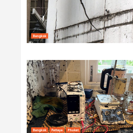
Bangkok
Bangkok
Pattaya
Phuket