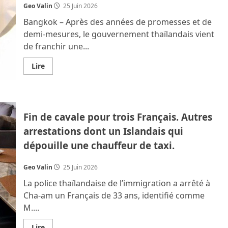
Geo Valin
25 Juin 2026
Bangkok – Après des années de promesses et de
demi‑mesures, le gouvernement thaïlandais vient
de franchir une...
En
Lire
savoir
plus
sur
Enfin
une
carte
Fin de cavale pour trois Français. Autres
et
des
arrestations dont un Islandais qui
tickets
communs
dépouille une chauffeur de taxi.
pour
les
métros
de
Geo Valin
25 Juin 2026
Bangkok
?
La police thaïlandaise de l’immigration a arrêté à
Cha‑am un Français de 33 ans, identifié comme
M....
En
Lire