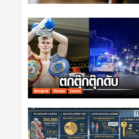
Bangkok
Phuket
Samui