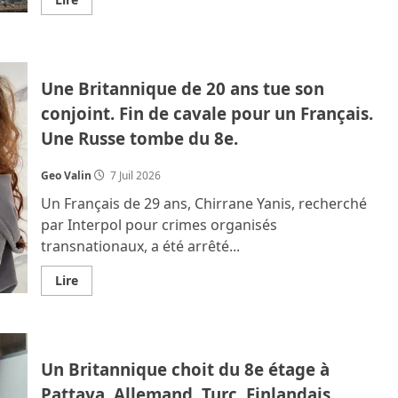
savoir
plus
sur
Un
influenceur
américain
Une Britannique de 20 ans tue son
devient
fou
conjoint. Fin de cavale pour un Français.
et
se
Une Russe tombe du 8e.
noie.
Jeune
Belge,
Canadien,
Geo Valin
7 Juil 2026
Coréen
et
Un Français de 29 ans, Chirrane Yanis, recherché
Russes
arrêtés.
par Interpol pour crimes organisés
transnationaux, a été arrêté...
En
Lire
savoir
plus
sur
Une
Britannique
de
Un Britannique choit du 8e étage à
20
ans
Pattaya. Allemand, Turc, Finlandais,
tue