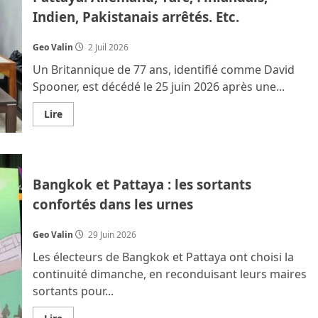
son
Indien, Pakistanais arrêtés. Etc.
conjoint.
Fin
de
cavale
Geo Valin
2 Juil 2026
pour
un
Un Britannique de 77 ans, identifié comme David
Français.
Une
Spooner, est décédé le 25 juin 2026 après une...
Russe
tombe
En
Lire
du
savoir
8e.
plus
sur
Un
Britannique
choit
Bangkok et Pattaya : les sortants
du
8e
confortés dans les urnes
étage
à
Pattaya.
Allemand,
Geo Valin
29 Juin 2026
Turc,
Finlandais,
Les électeurs de Bangkok et Pattaya ont choisi la
Indien,
Pakistanais
continuité dimanche, en reconduisant leurs maires
arrêtés.
sortants pour...
Etc.
En