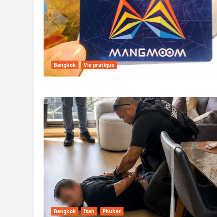
Bangkok
Vie pratique
Bangkok
Isan
Phuket