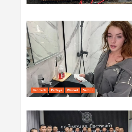
Bangkok
Pattaya
Phuket
Samui