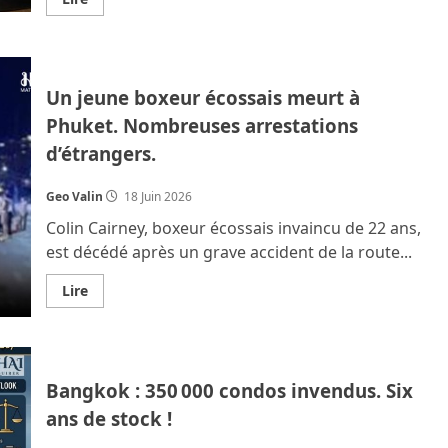
savoir
plus
sur
Fin
de
cavale
Un jeune boxeur écossais meurt à
pour
trois
Phuket. Nombreuses arrestations
Français.
Autres
d’étrangers.
arrestations
dont
un
Islandais
Geo Valin
18 Juin 2026
qui
dépouille
Colin Cairney, boxeur écossais invaincu de 22 ans,
une
chauffeur
est décédé après un grave accident de la route...
de
taxi.
En
Lire
savoir
plus
sur
Un
jeune
boxeur
Bangkok : 350 000 condos invendus. Six
écossais
meurt
ans de stock !
à
Phuket.
Nombreuses