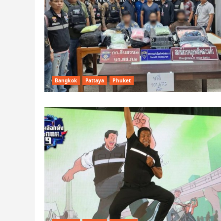
Bangkok
Pattaya
Phuket