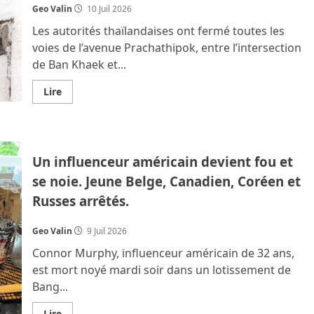
Geo Valin
10 Juil 2026
Les autorités thaïlandaises ont fermé toutes les
voies de l’avenue Prachathipok, entre l’intersection
de Ban Khaek et...
En
Lire
savoir
plus
sur
Route
affaissée
et
Un influenceur américain devient fou et
évacuations
à
se noie. Jeune Belge, Canadien, Coréen et
Wongwian
Yai
Russes arrêtés.
après
une
fuite
dans
Geo Valin
9 Juil 2026
le
tunnel
Connor Murphy, influenceur américain de 32 ans,
du
nouveau
est mort noyé mardi soir dans un lotissement de
métro
Bang...
En
Lire