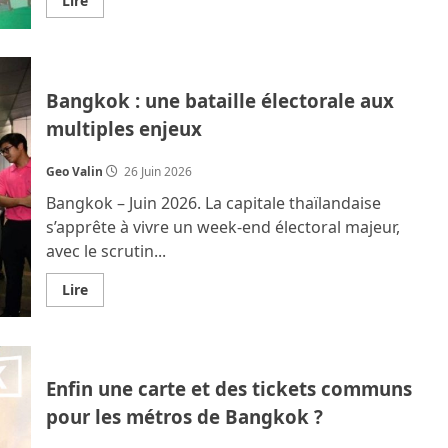
Lire
savoir
plus
sur
Bangkok
et
Pattaya
Bangkok : une bataille électorale aux
:
les
multiples enjeux
sortants
confortés
dans
les
Geo Valin
26 Juin 2026
urnes
Bangkok – Juin 2026. La capitale thaïlandaise
s’apprête à vivre un week‑end électoral majeur,
avec le scrutin...
En
Lire
savoir
plus
sur
Bangkok
:
une
Enfin une carte et des tickets communs
bataille
électorale
pour les métros de Bangkok ?
aux
multiples
enjeux