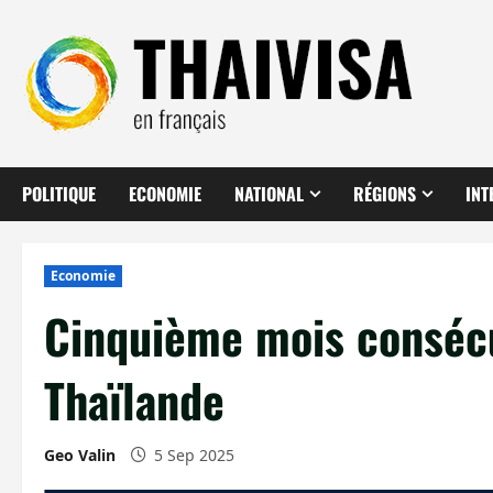
Aller
au
contenu
POLITIQUE
ECONOMIE
NATIONAL
RÉGIONS
INT
Economie
Cinquième mois consécut
Thaïlande
Geo Valin
5 Sep 2025