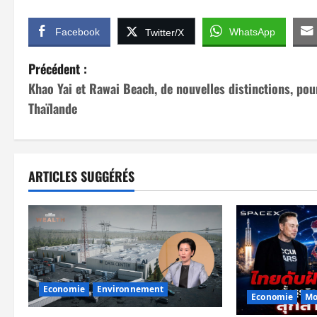
Facebook
WhatsApp
Twitter/X
N
Précédent :
Khao Yai et Rawai Beach, de nouvelles distinctions, pou
a
Thaïlande
v
i
ARTICLES SUGGÉRÉS
g
a
t
i
Economie
Environnement
Economie
Mo
o