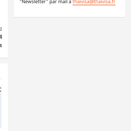
"Newsletter" par mail à
thaivisa@thaivisa.fr
:
4
s