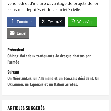
vendredi et d’inclure davantage de projets de loi
issus des députés et de la société civile.
Facebook
Twitter/X
WhatsApp
Email
N
Précédent :
a
Chiang Mai : deux trafiquants de drogue abattus par
l’armée
v
Suivant:
i
Un Néerlandais, un Allemand et un Écossais décèdent. Un
Ukrainien, un Japonais et un Italien arrêtés.
g
a
t
ARTICLES SUGGÉRÉS