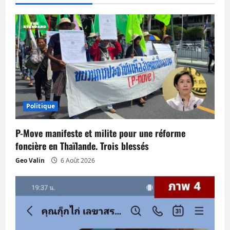
i
o
n
d
’
Politique
a
P-Move manifeste et milite pour une réforme
r
foncière en Thaïlande. Trois blessés
Geo Valin
6 Août 2026
t
i
c