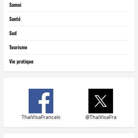
Samui
Santé
Sud
Tourisme
Vie pratique
ThaiVisaFrancais
@ThaiVisaFra