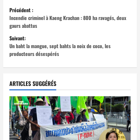
N
Précédent :
a
Incendie criminel à Kaeng Krachan : 800 ha ravagés, deux
gaurs abattus
v
Suivant:
i
Un baht la mangue, sept bahts la noix de coco, les
producteurs désespérés
g
a
t
ARTICLES SUGGÉRÉS
i
o
n
d