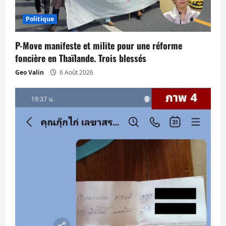
’
Politique
a
P-Move manifeste et milite pour une réforme
r
foncière en Thaïlande. Trois blessés
Geo Valin
6 Août 2026
t
i
c
l
e