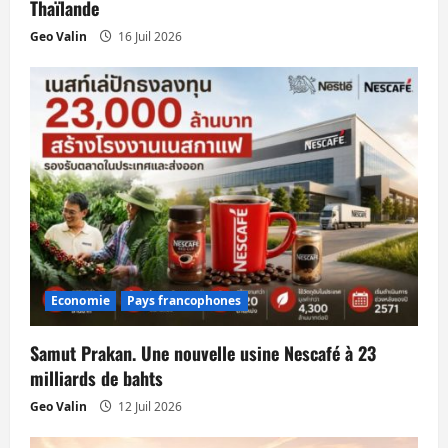
t
Thaïlande
Geo Valin
16 Juil 2026
i
c
l
e
Economie
Pays francophones
Samut Prakan. Une nouvelle usine Nescafé à 23
milliards de bahts
Geo Valin
12 Juil 2026