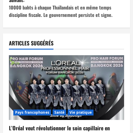
i
10000 bahts à chaque Thaïlandais et en même temps
g
discipline fiscale. Le gouvernement persiste et signe.
a
t
ARTICLES SUGGÉRÉS
i
o
n
d
’
a
Pays francophones
Santé
Vie pratique
r
L’Oréal veut révolutionner le soin capillaire en