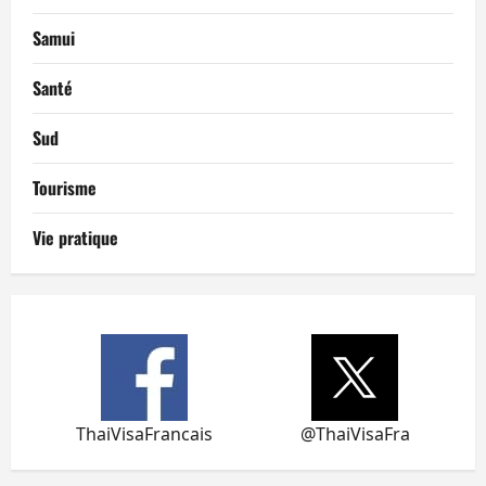
Samui
Santé
Sud
Tourisme
Vie pratique
ThaiVisaFrancais
@ThaiVisaFra