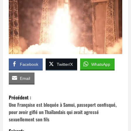
Facebook
Twitter/X
WhatsApp
Email
N
Précédent :
a
Une Française est bloquée à Samui, passeport confisqué,
pour avoir giflé un Thaïlandais qui avait agressé
v
sexuellement son fils
Suivant: