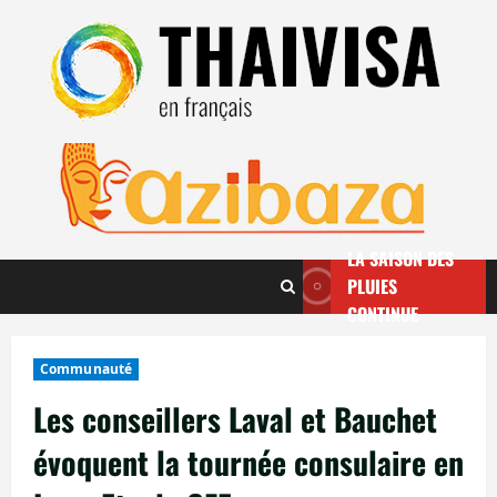
Aller
au
contenu
LA SAISON DES
PLUIES
CONTINUE
Communauté
Les conseillers Laval et Bauchet
évoquent la tournée consulaire en