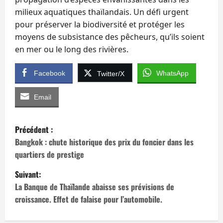
milieux aquatiques thaïlandais. Un défi urgent
pour préserver la biodiversité et protéger les
moyens de subsistance des pêcheurs, qu’ils soient
en mer ou le long des rivières.
Facebook
WhatsApp
Twitter/X
Email
N
Précédent :
a
Bangkok : chute historique des prix du foncier dans les
quartiers de prestige
v
Suivant:
i
La Banque de Thaïlande abaisse ses prévisions de
croissance. Effet de falaise pour l’automobile.
g