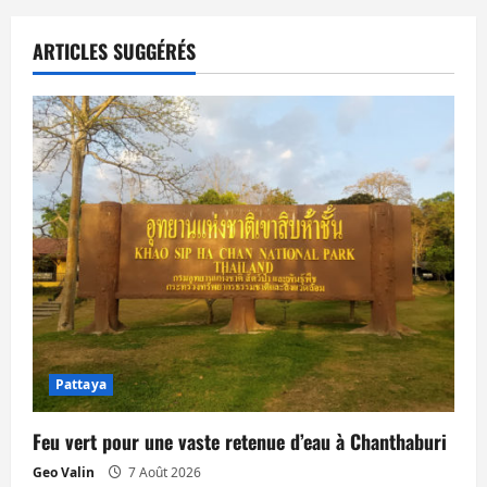
a
t
ARTICLES SUGGÉRÉS
i
o
n
d
’
a
r
Pattaya
t
Feu vert pour une vaste retenue d’eau à Chanthaburi
i
Geo Valin
7 Août 2026