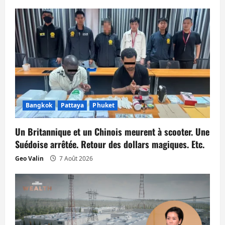
c
l
e
Bangkok
Pattaya
Phuket
Un Britannique et un Chinois meurent à scooter. Une
Suédoise arrêtée. Retour des dollars magiques. Etc.
Geo Valin
7 Août 2026