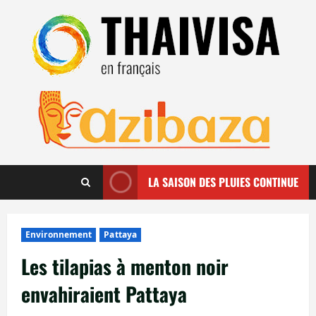
Aller
au
contenu
LA SAISON DES PLUIES CONTINUE
Environnement
Pattaya
Les tilapias à menton noir
envahiraient Pattaya