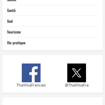
Santé
Sud
Tourisme
Vie pratique
ThaiVisaFrancais
@ThaiVisaFra