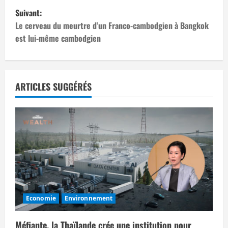
v
Suivant:
i
Le cerveau du meurtre d’un Franco-cambodgien à Bangkok
est lui-même cambodgien
g
a
t
ARTICLES SUGGÉRÉS
i
o
n
d
’
Economie
Environnement
a
Méfiante, la Thaïlande crée une institution pour