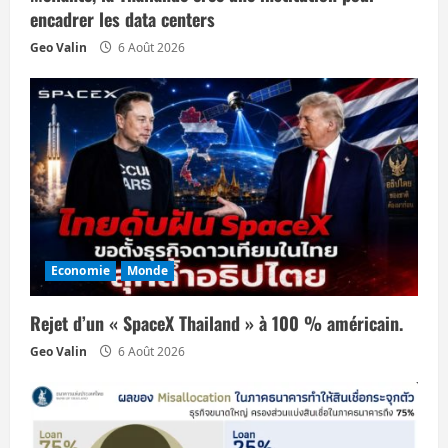
r
encadrer les data centers
Geo Valin
6 Août 2026
t
i
c
l
e
Economie
Monde
Rejet d’un « SpaceX Thailand » à 100 % américain.
Geo Valin
6 Août 2026