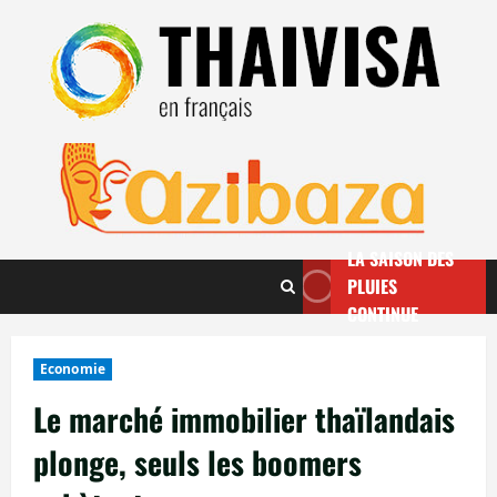
Aller
au
contenu
LA SAISON DES
PLUIES
CONTINUE
Economie
Le marché immobilier thaïlandais
plonge, seuls les boomers