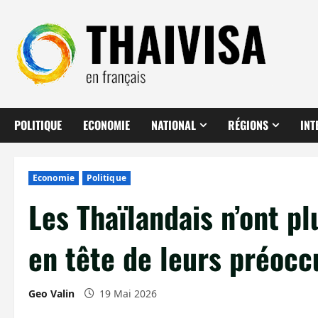
Aller
au
contenu
POLITIQUE
ECONOMIE
NATIONAL
RÉGIONS
INT
Economie
Politique
Les Thaïlandais n’ont pl
en tête de leurs préocc
Geo Valin
19 Mai 2026