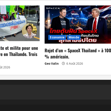
Economie
Monde
te et milite pour une
Rejet d’un « SpaceX Thailand » à 10
e en Thaïlande. Trois
% américain.
Geo Valin
6 Août 2026
ût 2026