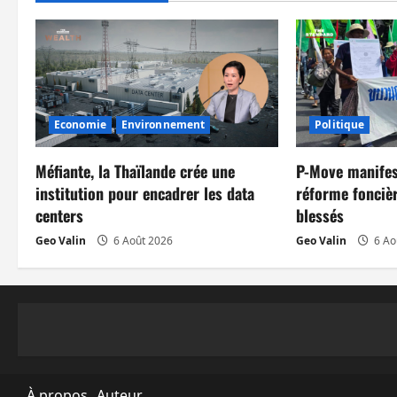
g
a
t
i
Economie
Environnement
Politique
o
Méfiante, la Thaïlande crée une
P-Move manifes
n
institution pour encadrer les data
réforme foncièr
centers
blessés
d
Geo Valin
6 Août 2026
Geo Valin
6 Ao
’
a
r
t
À propos
Auteur