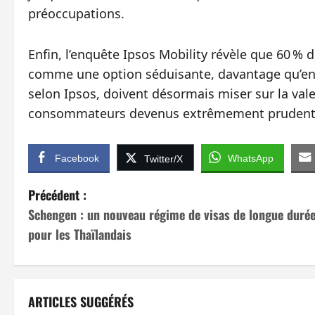
préoccupations.
Enfin, l’enquête Ipsos Mobility révèle que 60 % 
comme une option séduisante, davantage qu’en
selon Ipsos, doivent désormais miser sur la valeur
consommateurs devenus extrêmement prudent
Facebook
WhatsApp
Twitter/X
N
Précédent :
Schengen : un nouveau régime de visas de longue duré
a
pour les Thaïlandais
v
i
ARTICLES SUGGÉRÉS