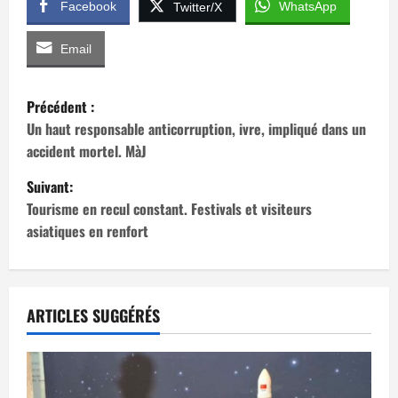
Facebook
WhatsApp
Twitter/X
Email
N
Précédent :
a
Un haut responsable anticorruption, ivre, impliqué dans un
accident mortel. MàJ
v
Suivant:
i
Tourisme en recul constant. Festivals et visiteurs
asiatiques en renfort
g
a
t
ARTICLES SUGGÉRÉS
i