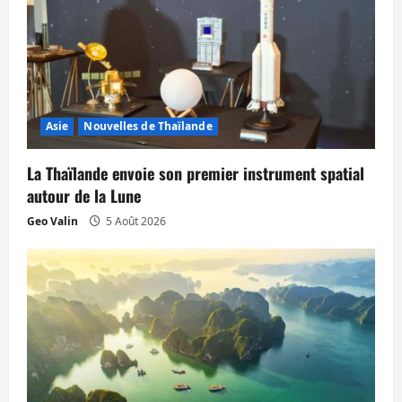
o
n
d
’
Asie
Nouvelles de Thaïlande
a
La Thaïlande envoie son premier instrument spatial
r
autour de la Lune
t
Geo Valin
5 Août 2026
i
c
l
e