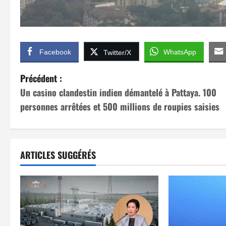
Facebook
WhatsApp
Twitter/X
N
Précédent :
Un casino clandestin indien démantelé à Pattaya. 100
a
personnes arrêtées et 500 millions de roupies saisies
v
i
ARTICLES SUGGÉRÉS
g
a
t