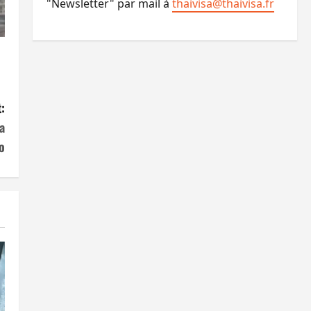
"Newsletter" par mail à
thaivisa@thaivisa.fr
:
a
o