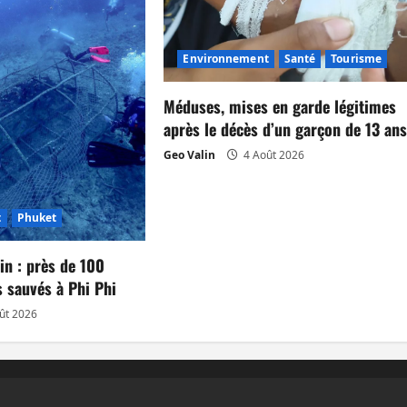
Environnement
Santé
Tourisme
Méduses, mises en garde légitimes
après le décès d’un garçon de 13 an
Geo Valin
4 Août 2026
t
Phuket
in : près de 100
 sauvés à Phi Phi
ût 2026