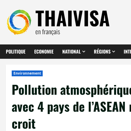
Aller
au
contenu
POLITIQUE
ECONOMIE
NATIONAL
RÉGIONS
INT
Environnement
Pollution atmosphérique
avec 4 pays de l’ASEAN 
croit