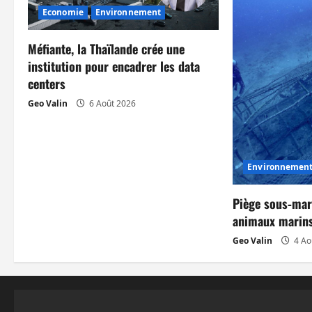
i
Economie
Environnement
o
Méfiante, la Thaïlande crée une
n
institution pour encadrer les data
centers
d
Geo Valin
6 Août 2026
’
a
Environnemen
r
t
Piège sous‑mar
animaux marins
i
Geo Valin
4 Ao
c
l