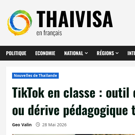
Aller
au
contenu
POLITIQUE
ECONOMIE
NATIONAL
RÉGIONS
INT
Nouvelles de Thaïlande
TikTok en classe : outi
ou dérive pédagogique t
Geo Valin
28 Mai 2026