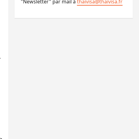
"Newsletter" par mail à
thaivisa@thaivisa.fr
n
r
: