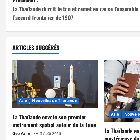
N
La Thaïlande durcit le ton et remet en cause l’ensemble
a
l’accord frontalier de 1907
v
i
ARTICLES SUGGÉRÉS
g
a
t
i
Asie
Nouvelles de Thaïlande
o
Asie
Nouvell
n
La Thaïlande envoie son premier
instrument spatial autour de la Lune
d
La Thaïlande en
Geo Valin
5 Août 2026
mystérieuse du