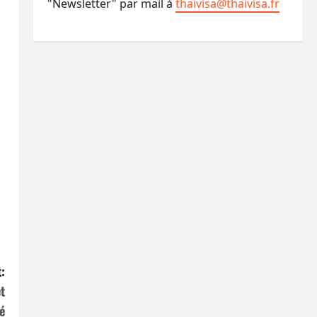
"Newsletter" par mail à
thaivisa@thaivisa.fr
:
t
é