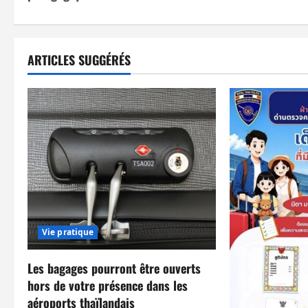
v
i
ARTICLES SUGGÉRÉS
g
a
t
i
o
n
Vie pratique
d
Les bagages pourront être ouverts
’
hors de votre présence dans les
a
aéroports thaïlandais