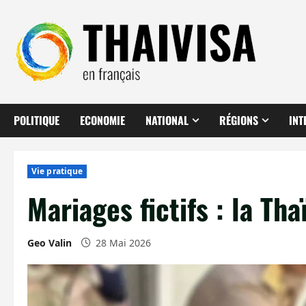
Aller
au
contenu
POLITIQUE
ECONOMIE
NATIONAL
RÉGIONS
INT
Vie pratique
Mariages fictifs : la Tha
Geo Valin
28 Mai 2026