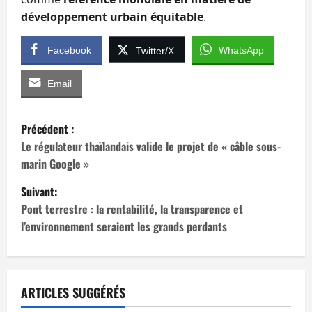
développement urbain équitable
.
Facebook
WhatsApp
Twitter/X
Email
N
Précédent :
a
Le régulateur thaïlandais valide le projet de « câble sous-
marin Google »
v
Suivant:
i
Pont terrestre : la rentabilité, la transparence et
l’environnement seraient les grands perdants
g
a
t
ARTICLES SUGGÉRÉS