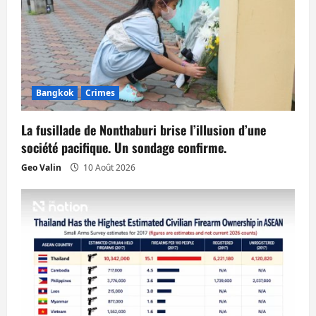
e
Bangkok
Crimes
La fusillade de Nonthaburi brise l’illusion d’une
société pacifique. Un sondage confirme.
Geo Valin
10 Août 2026