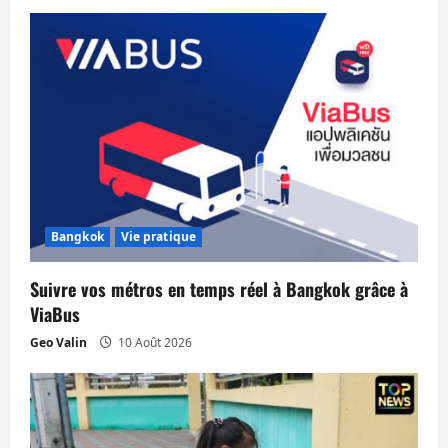
i
o
n
d
’
a
Bangkok
Vie pratique
r
Suivre vos métros en temps réel à Bangkok grâce à
t
ViaBus
Geo Valin
10 Août 2026
i
c
l