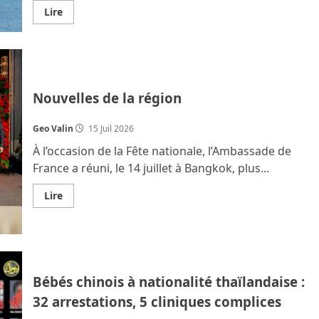
En
Lire
savoir
plus
sur
Attaque
présumée
contre
un
navire
Nouvelles de la région
thaïlandais
dans
le
Geo Valin
15 Juil 2026
détroit
d’Ormuz.
À l’occasion de la Fête nationale, l’Ambassade de
MàJ
France a réuni, le 14 juillet à Bangkok, plus...
En
Lire
savoir
plus
sur
Nouvelles
de
la
région
Bébés chinois à nationalité thaïlandaise :
32 arrestations, 5 cliniques complices