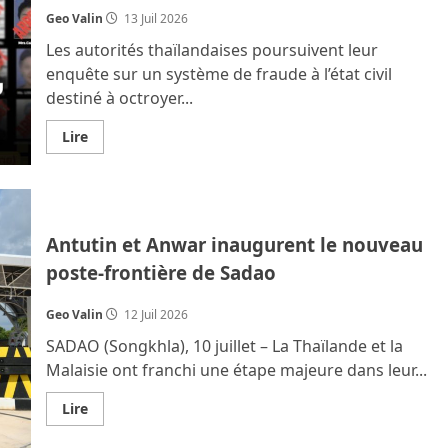
Geo Valin
13 Juil 2026
Les autorités thaïlandaises poursuivent leur
enquête sur un système de fraude à l’état civil
destiné à octroyer...
En
Lire
savoir
plus
sur
Bébés
chinois
à
nationalité
Antutin et Anwar inaugurent le nouveau
thaïlandaise
:
poste‑frontière de Sadao
32
arrestations,
5
Geo Valin
12 Juil 2026
cliniques
complices
SADAO (Songkhla), 10 juillet – La Thaïlande et la
Malaisie ont franchi une étape majeure dans leur...
En
Lire
savoir
plus