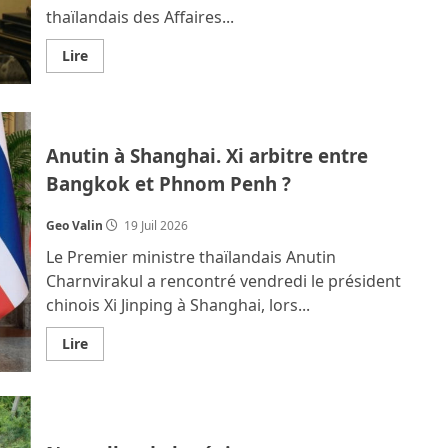
thaïlandais des Affaires...
En
Lire
savoir
plus
sur
La
Thaïlande
refuse
Anutin à Shanghai. Xi arbitre entre
toute
négociation
Bangkok et Phnom Penh ?
bilatérale
avec
le
Cambodge
Geo Valin
19 Juil 2026
Le Premier ministre thaïlandais Anutin
Charnvirakul a rencontré vendredi le président
chinois Xi Jinping à Shanghai, lors...
En
Lire
savoir
plus
sur
Anutin
à
Shanghai.
Xi