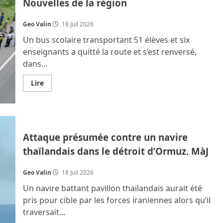
Nouvelles de la région
arbitre
entre
Bangkok
et
Geo Valin
18 Juil 2026
Phnom
Penh
Un bus scolaire transportant 51 élèves et six
?
enseignants a quitté la route et s’est renversé,
dans...
En
Lire
savoir
plus
sur
Nouvelles
de
la
région
Attaque présumée contre un navire
thaïlandais dans le détroit d’Ormuz. MàJ
Geo Valin
18 Juil 2026
Un navire battant pavillon thaïlandais aurait été
pris pour cible par les forces iraniennes alors qu’il
traversait...