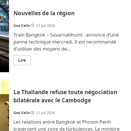
de
produits
chinois
Nouvelles de la région
estampillés
« made
in
Thailand »
Geo Valin
22 Juil 2026
Train Bangkok – Suvarnabhumi : annonce d’une
panne technique mercredi. Il est recommandé
d’utiliser des moyens de...
En
Lire
savoir
plus
sur
Nouvelles
de
la
région
La Thaïlande refuse toute négociation
bilatérale avec le Cambodge
Geo Valin
21 Juil 2026
Les relations entre Bangkok et Phnom Penh
traversent une zone de turbulences. Le ministre