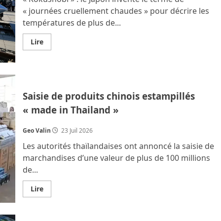
« journées cruellement chaudes » pour décrire les
températures de plus de...
En
Lire
savoir
plus
sur
Nouvelles
de
la
région
Saisie de produits chinois estampillés
« made in Thailand »
Geo Valin
23 Juil 2026
Les autorités thaïlandaises ont annoncé la saisie de
marchandises d’une valeur de plus de 100 millions
de...
En
Lire
savoir
plus
sur
Saisie