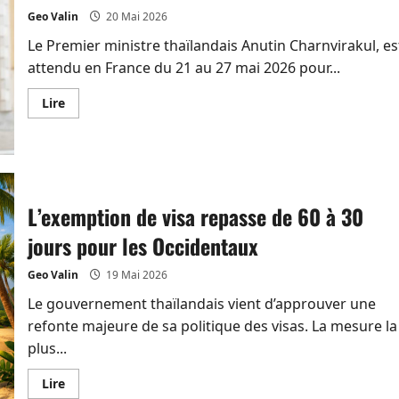
Geo Valin
20 Mai 2026
Le Premier ministre thaïlandais Anutin Charnvirakul, es
attendu en France du 21 au 27 mai 2026 pour...
En
Lire
savoir
plus
sur
Anutin
en
France
pour
séduire
L’exemption de visa repasse de 60 à 30
les
investisseurs
jours pour les Occidentaux
Geo Valin
19 Mai 2026
Le gouvernement thaïlandais vient d’approuver une
refonte majeure de sa politique des visas. La mesure la
plus...
En
Lire
savoir