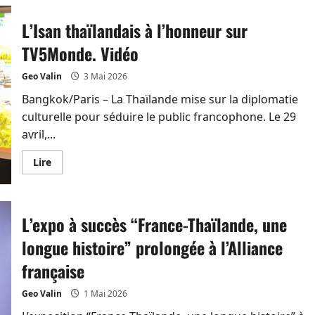
Le
voyage
des
L’Isan thaïlandais à l’honneur sur
mules
de
TV5Monde. Vidéo
la
«
Bangkok
Geo Valin
3 Mai 2026
connexion
»
Bangkok/Paris – La Thaïlande mise sur la diplomatie
à
Roissy
culturelle pour séduire le public francophone. Le 29
se
termine
avril,...
en
prison
En
Lire
savoir
plus
sur
L’Isan
thaïlandais
L’expo à succès “France-Thaïlande, une
à
l’honneur
sur
longue histoire” prolongée à l’Alliance
TV5Monde.
Vidéo
française
Geo Valin
1 Mai 2026