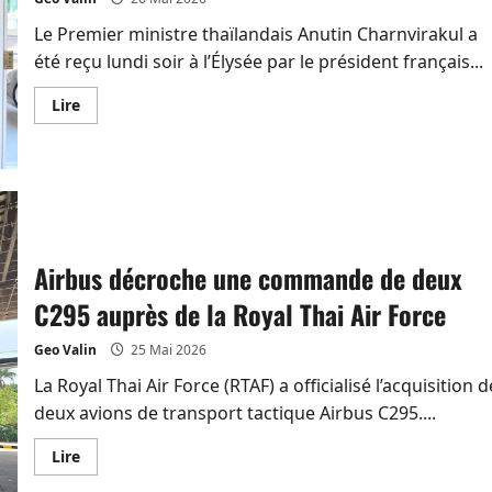
Le Premier ministre thaïlandais Anutin Charnvirakul a
été reçu lundi soir à l’Élysée par le président français...
En
Lire
savoir
plus
sur
Anutin
et
Macron
scellent
un
partenariat
stratégique
Airbus décroche une commande de deux
C295 auprès de la Royal Thai Air Force
Geo Valin
25 Mai 2026
La Royal Thai Air Force (RTAF) a officialisé l’acquisition d
deux avions de transport tactique Airbus C295....
En
Lire
savoir
plus