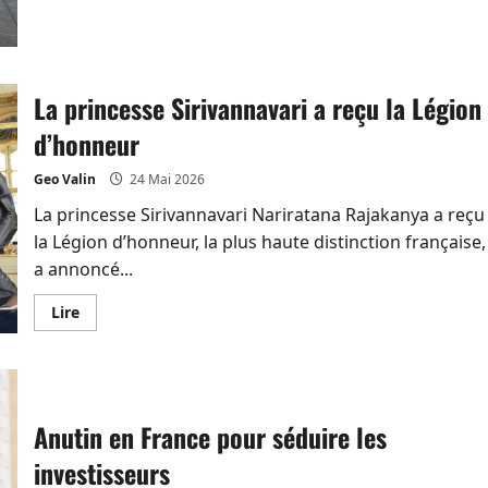
sur
Airbus
décroche
une
commande
de
La princesse Sirivannavari a reçu la Légion
deux
C295
auprès
d’honneur
de
la
Royal
Geo Valin
24 Mai 2026
Thai
Air
La princesse Sirivannavari Nariratana Rajakanya a reçu
Force
la Légion d’honneur, la plus haute distinction française,
a annoncé...
En
Lire
savoir
plus
sur
La
princesse
Sirivannavari
a
Anutin en France pour séduire les
reçu
la
investisseurs
Légion
d’honneur