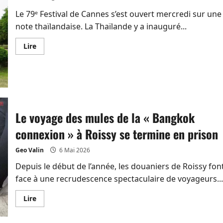
durée
pour
Le 79ᵉ Festival de Cannes s’est ouvert mercredi sur une
les
Thaïlandais
note thaïlandaise. La Thaïlande y a inauguré...
En
Lire
savoir
plus
sur
La
Thaïlande
en
mode
séduction
à
Le voyage des mules de la « Bangkok
Cannes
connexion » à Roissy se termine en prison
Geo Valin
6 Mai 2026
Depuis le début de l’année, les douaniers de Roissy fon
face à une recrudescence spectaculaire de voyageurs...
En
Lire
savoir
plus
sur