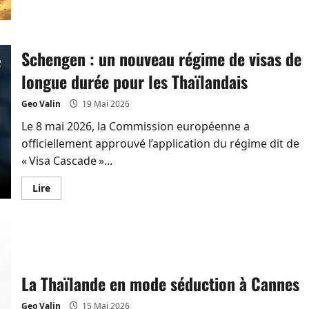
plus
sur
L’exemption
de
visa
Schengen : un nouveau régime de visas de
repasse
de
60
longue durée pour les Thaïlandais
à
30
jours
Geo Valin
19 Mai 2026
pour
les
Le 8 mai 2026, la Commission européenne a
Occidentaux
officiellement approuvé l’application du régime dit de
« Visa Cascade »...
En
Lire
savoir
plus
sur
Schengen
:
un
nouveau
régime
de
La Thaïlande en mode séduction à Cannes
visas
de
longue
Geo Valin
15 Mai 2026