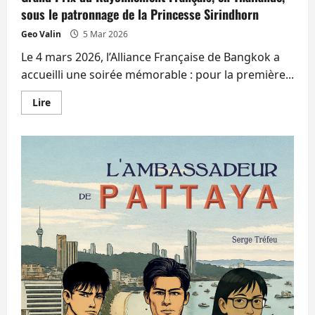
sous le patronnage de la Princesse Sirindhorn
Geo Valin
5 Mar 2026
Le 4 mars 2026, l’Alliance Française de Bangkok a
accueilli une soirée mémorable : pour la première...
En
Lire
savoir
plus
sur
Grand
Prix
du
Rayonnement
Français,
en
Thaïlande,
sous
le
patronnage
de
la
Princesse
Sirindhorn