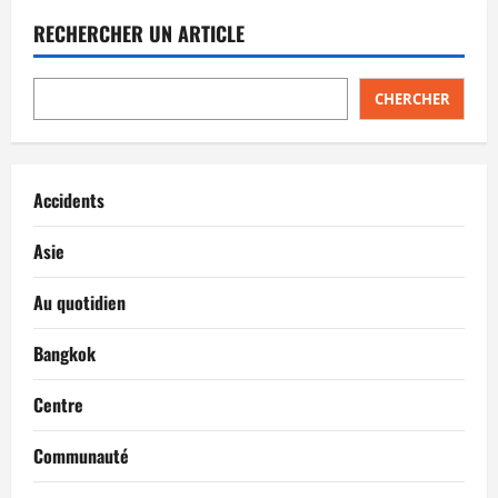
publications
de
l’étranger
RECHERCHER UN ARTICLE
obtenaient
le
droit
de
vote
CHERCHER
Accidents
Asie
Au quotidien
Bangkok
Centre
Communauté