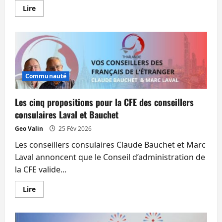
En
Lire
savoir
plus
sur
«
L’Ambassadeur
de
Pattaya
»
:
Communauté
trois
superbes
destins
d’enfants,
Les cinq propositions pour la CFE des conseillers
entre
Bang
consulaires Laval et Bauchet
Saen,
Pattaya
Geo Valin
25 Fév 2026
et
Paris.
Les conseillers consulaires Claude Bauchet et Marc
Laval annoncent que le Conseil d’administration de
la CFE valide...
En
Lire
savoir
plus
sur
Les