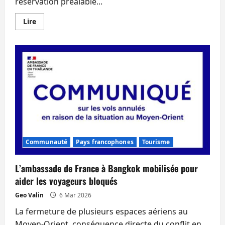
réservation préalable...
En
Lire
savoir
plus
sur
Les
conseillers
consulaires
Laval
et
Bauchet
vous
invitent
à
débattre
dans
votre
région
Communauté
Pays francophones
Tourisme
L’ambassade de France à Bangkok mobilisée pour
aider les voyageurs bloqués
Geo Valin
6 Mar 2026
La fermeture de plusieurs espaces aériens au
Moyen-Orient, conséquence directe du conflit en