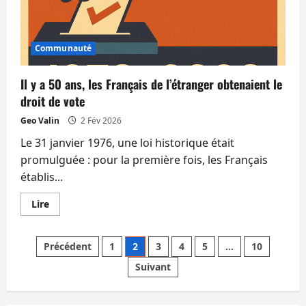
Communauté
Il y a 50 ans, les Français de l’étranger obtenaient le
droit de vote
Geo Valin
2 Fév 2026
Le 31 janvier 1976, une loi historique était
promulguée : pour la première fois, les Français
établis...
En
Lire
savoir
plus
sur
Pagination
Il
Précédent
1
2
3
4
5
…
10
y
a
Suivant
des
50
ans,
les
Français