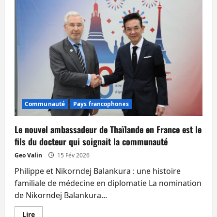
cinq
propositions
pour
la
CFE
des
conseillers
consulaires
Laval
et
Bauchet
Communauté
Pays francophones
Le nouvel ambassadeur de Thaïlande en France est le
fils du docteur qui soignait la communauté
Geo Valin
15 Fév 2026
Philippe et Nikorndej Balankura : une histoire
familiale de médecine en diplomatie La nomination
de Nikorndej Balankura...
En
Lire