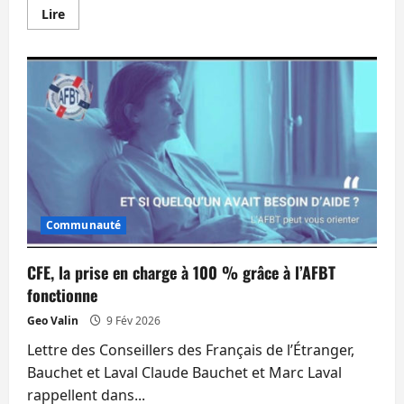
En
Lire
savoir
plus
sur
La
Thaïlande
renonce
à
taxer
les
retraités
qui
paient
déjà
leurs
impôts
en
Communauté
France
CFE, la prise en charge à 100 % grâce à l’AFBT
fonctionne
Geo Valin
9 Fév 2026
Lettre des Conseillers des Français de l’Étranger,
Bauchet et Laval Claude Bauchet et Marc Laval
rappellent dans...