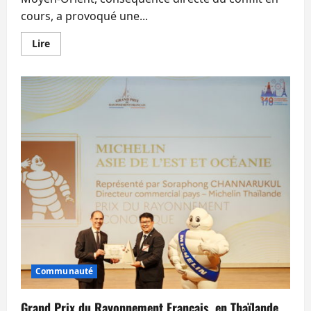
cours, a provoqué une...
En
Lire
savoir
plus
sur
L’ambassade
de
France
à
Bangkok
mobilisée
pour
aider
les
voyageurs
bloqués
Communauté
Grand Prix du Rayonnement Français, en Thaïlande,