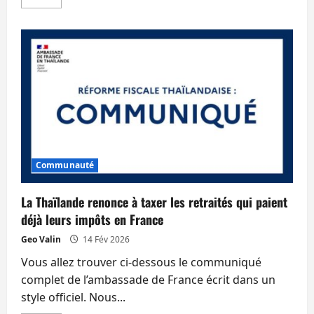
savoir
plus
sur
Le
nouvel
ambassadeur
de
Thaïlande
en
France
est
le
fils
du
docteur
qui
soignait
Communauté
la
communauté
La Thaïlande renonce à taxer les retraités qui paient
déjà leurs impôts en France
Geo Valin
14 Fév 2026
Vous allez trouver ci-dessous le communiqué
complet de l’ambassade de France écrit dans un
style officiel. Nous...