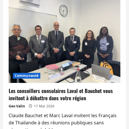
Une
sénatrice
veut
garantir
le
droit
au
compte
bancaire
français
pour
les
expatriés
Communauté
Les conseillers consulaires Laval et Bauchet vous
invitent à débattre dans votre région
Geo Valin
17 Mar 2026
Claude Bauchet et Marc Laval invitent les Français
de Thaïlande à des réunions publiques sans