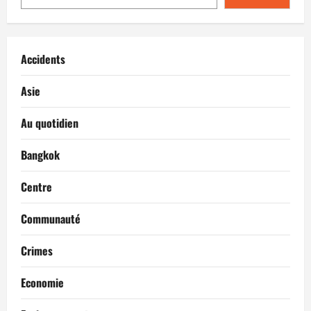
l’AFBT
et
s’insurgent
contre
la
baisse
Accidents
des
aides
sociales
Asie
Au quotidien
Bangkok
Centre
Communauté
Crimes
Economie