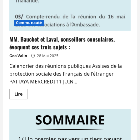
sur
les
impôts
Communauté
MM. Bauchet et Laval, conseillers consulaires,
évoquent ces trois sujets :
Geo Valin
28 Mai 2025
Calendrier des réunions publiques Assises de la
protection sociale des Français de l’étranger
PATTAYA MERCREDI 11 JUIN...
En
Lire
savoir
plus
sur
MM.
Bauchet
et
Laval,
conseillers
consulaires,
évoquent