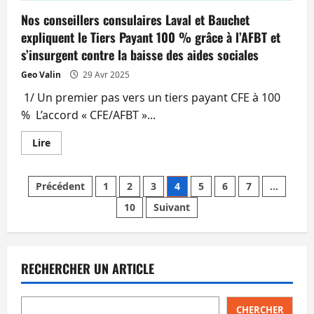
Nos conseillers consulaires Laval et Bauchet
expliquent le Tiers Payant 100 % grâce à l’AFBT et
s’insurgent contre la baisse des aides sociales
Geo Valin
29 Avr 2025
­ 1/ Un premier pas vers un tiers payant CFE à 100
% L’accord « CFE/AFBT »...
En
Lire
savoir
plus
sur
Pagination
Nos
Précédent
1
2
3
4
5
6
7
…
conseillers
consulaires
10
Suivant
des
Laval
et
Bauchet
publications
expliquent
le
Tiers
RECHERCHER UN ARTICLE
Payant
100
%
grâce
à
CHERCHER