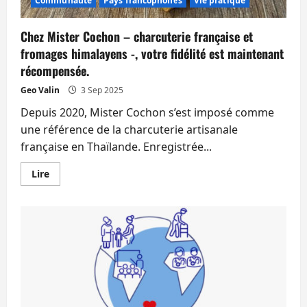
Communauté
Pays francophones
Vie pratique
Chez Mister Cochon – charcuterie française et
fromages himalayens -, votre fidélité est maintenant
récompensée.
Geo Valin
3 Sep 2025
Depuis 2020, Mister Cochon s’est imposé comme
une référence de la charcuterie artisanale
française en Thaïlande. Enregistrée...
En
Lire
savoir
plus
sur
Chez
Mister
Cochon
–
charcuterie
française
et
fromages
himalayens
-,