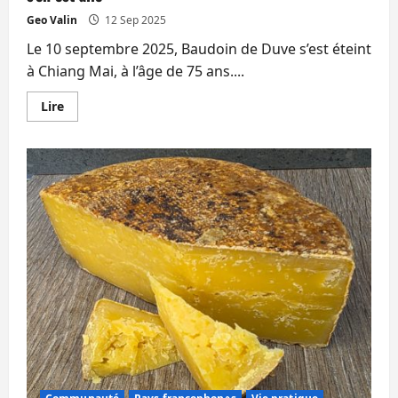
Geo Valin
12 Sep 2025
Le 10 septembre 2025, Baudoin de Duve s’est éteint
à Chiang Mai, à l’âge de 75 ans....
En
Lire
savoir
plus
sur
Tintin,
en
Thaïlande,
est
orphelin.
Baudoin
de
Duve
s’en
est
allé