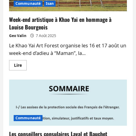
Communauté
Isan
Week-end artistique à Khao Yai en hommage à
Louise Bourgeois
Geo Valin
7 Août 2025
Le Khao Yai Art Forest organise les 16 et 17 août un
week-end d’adieu à “Maman”, la...
En
Lire
savoir
plus
sur
Week-
end
artistique
à
Khao
Yai
en
hommage
à
Communauté
Louise
Bourgeois
Les conseillers consulaires Laval et Bauchet