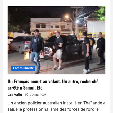
plus
sur
Assises
de
la
protection
sociale
des
Français
de
l’étranger,
la
CFE
et
les
conseillers
consulaires
Communauté
Un Français meurt au volant. Un autre, recherché,
arrêté à Samui. Etc.
Geo Valin
7 Août 2025
Un ancien policier australien installé en Thaïlande a
salué le professionnalisme des forces de l’ordre