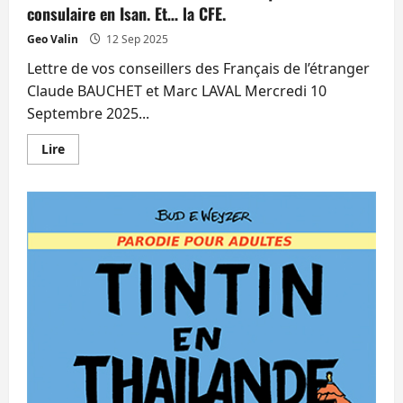
consulaire en Isan. Et… la CFE.
Geo Valin
12 Sep 2025
Lettre de vos conseillers des Français de l’étranger
Claude BAUCHET et Marc LAVAL Mercredi 10
Septembre 2025...
En
Lire
savoir
plus
sur
Les
conseillers
Laval
et
Bauchet
évoquent
la
tournée
consulaire
en
Isan.
Et…
la
CFE.