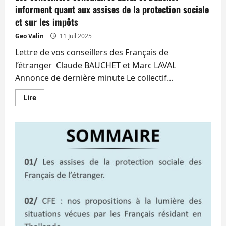
informent quant aux assises de la protection sociale
et sur les impôts
Geo Valin
11 Juil 2025
Lettre de vos conseillers des Français de
l’étranger Claude BAUCHET et Marc LAVAL
Annonce de dernière minute Le collectif...
En
Lire
savoir
plus
sur
Les
conseillers
consulaires
Laval
et
Bauchet
informent
quant
aux
assises
de
la
protection
sociale
et