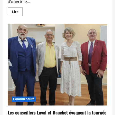
d’ouvrir le...
En
Lire
savoir
plus
sur
Un
Français
fait
entrer
le
padel
en
Isan
Communauté
Les conseillers Laval et Bauchet évoquent la tournée