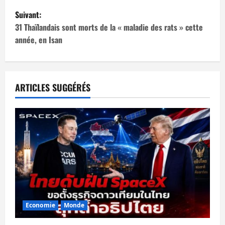
v
Suivant:
i
31 Thaïlandais sont morts de la « maladie des rats » cette
année, en Isan
g
a
t
ARTICLES SUGGÉRÉS
i
o
n
d
’
Economie
Monde
a