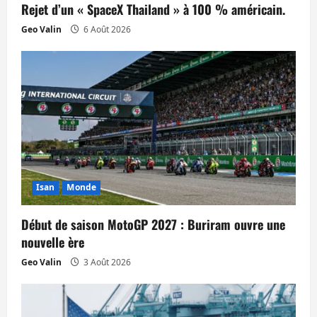
Rejet d’un « SpaceX Thailand » à 100 % américain.
r
Geo Valin
6 Août 2026
t
i
c
l
e
Isan
Monde
Début de saison MotoGP 2027 : Buriram ouvre une
nouvelle ère
Geo Valin
3 Août 2026