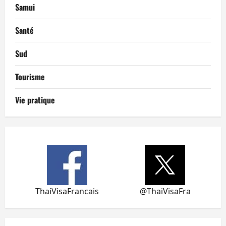
Samui
Santé
Sud
Tourisme
Vie pratique
ThaiVisaFrancais
@ThaiVisaFra