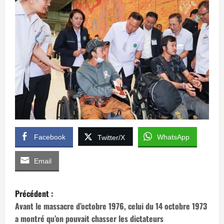
Facebook
WhatsApp
Twitter/X
Email
N
Précédent :
a
Avant le massacre d’octobre 1976, celui du 14 octobre 1973
a montré qu’on pouvait chasser les dictateurs