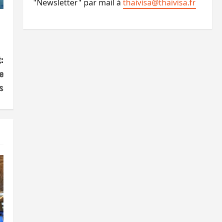
"Newsletter" par mail à
thaivisa@thaivisa.fr
:
e
s