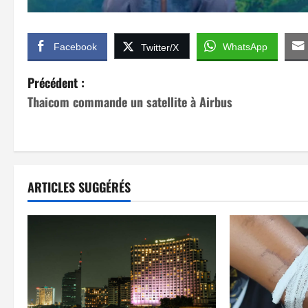
Facebook
WhatsApp
Twitter/X
N
Précédent :
Thaicom commande un satellite à Airbus
a
v
i
ARTICLES SUGGÉRÉS
g
a
t
i