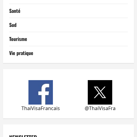
Santé
Sud
Tourisme
Vie pratique
ThaiVisaFrancais
@ThaiVisaFra