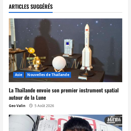
t
ARTICLES SUGGÉRÉS
i
o
n
d
’
Asie
Nouvelles de Thaïlande
a
La Thaïlande envoie son premier instrument spatial
r
autour de la Lune
t
Geo Valin
5 Août 2026
i