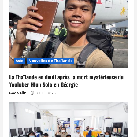
c
l
e
Asie
Nouvelles de Thaïlande
La Thaïlande en deuil après la mort mystérieuse du
YouTuber Hlun Solo en Géorgie
Geo Valin
31 Juil 2026