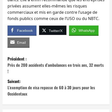
privées assument elles-mêmes les risques
commerciaux et mis en garde contre l’usage de
fonds publics comme ceux de l’USO ou du NBTC.
Facebook
WhatsApp
Twitter/X
Email
N
Précédent :
a
Près de 200 accidents d’ambulances en trois ans, 32 morts
!
v
Suivant:
i
L’exemption de visa repasse de 60 à 30 jours pour les
Occidentaux
g
a