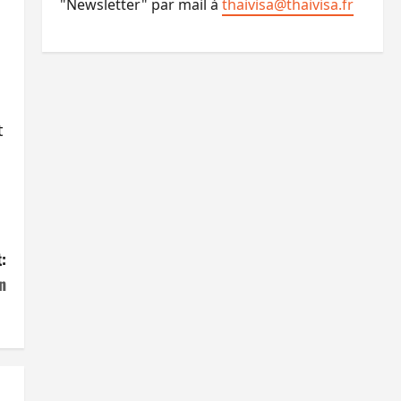
"Newsletter" par mail à
thaivisa@thaivisa.fr
t
:
n