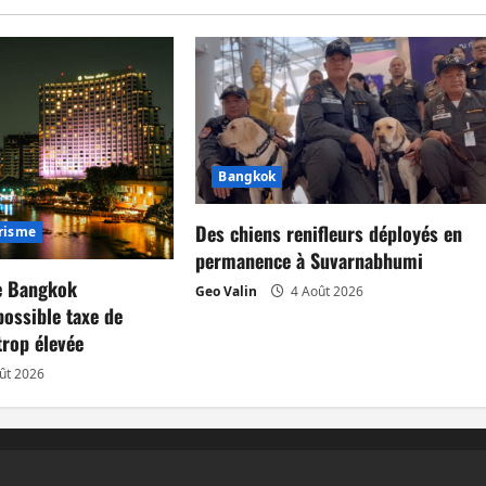
Bangkok
Des chiens renifleurs déployés en
risme
permanence à Suvarnabhumi
de Bangkok
Geo Valin
4 Août 2026
possible taxe de
trop élevée
ût 2026