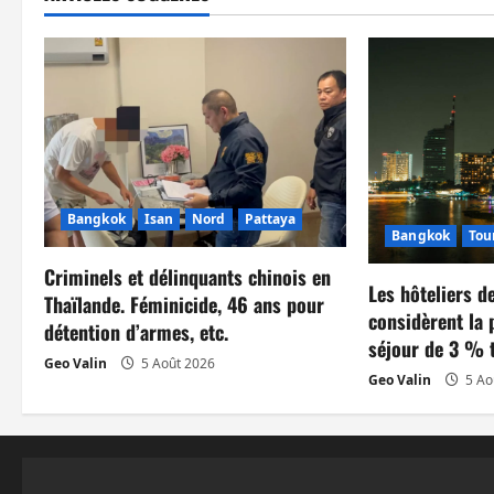
g
a
t
i
o
Bangkok
Isan
Nord
Pattaya
n
Bangkok
Tou
Criminels et délinquants chinois en
d
Les hôteliers 
Thaïlande. Féminicide, 46 ans pour
considèrent la 
’
détention d’armes, etc.
séjour de 3 % 
Geo Valin
5 Août 2026
a
Geo Valin
5 Ao
r
t