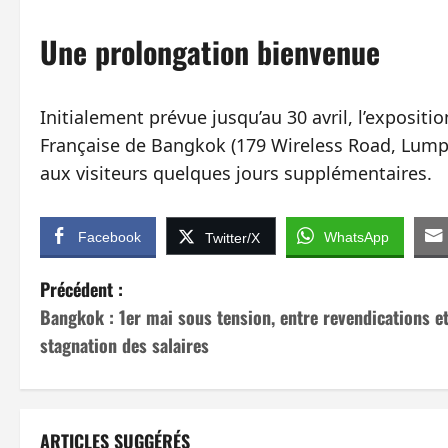
Une prolongation bienvenue
Initialement prévue jusqu’au 30 avril, l’expositi
Française de Bangkok (179 Wireless Road, Lumphi
aux visiteurs quelques jours supplémentaires.
Facebook
WhatsApp
Twitter/X
N
Précédent :
Bangkok : 1er mai sous tension, entre revendications e
a
stagnation des salaires
v
i
ARTICLES SUGGÉRÉS