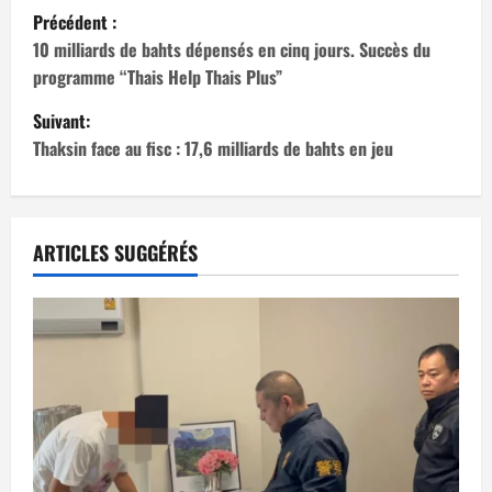
N
Précédent :
a
10 milliards de bahts dépensés en cinq jours. Succès du
programme “Thais Help Thais Plus”
v
Suivant:
i
Thaksin face au fisc : 17,6 milliards de bahts en jeu
g
a
ARTICLES SUGGÉRÉS
t
i
o
n
d