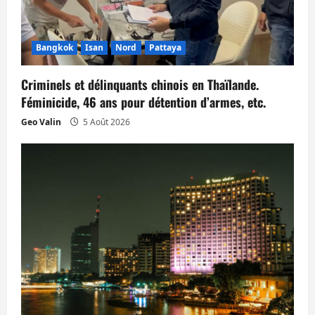
’
a
Bangkok
Isan
Nord
Pattaya
r
Criminels et délinquants chinois en Thaïlande.
t
Féminicide, 46 ans pour détention d’armes, etc.
Geo Valin
5 Août 2026
i
c
l
e