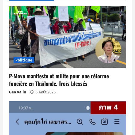
i
o
n
d
’
Politique
a
P-Move manifeste et milite pour une réforme
r
foncière en Thaïlande. Trois blessés
Geo Valin
6 Août 2026
t
i
c