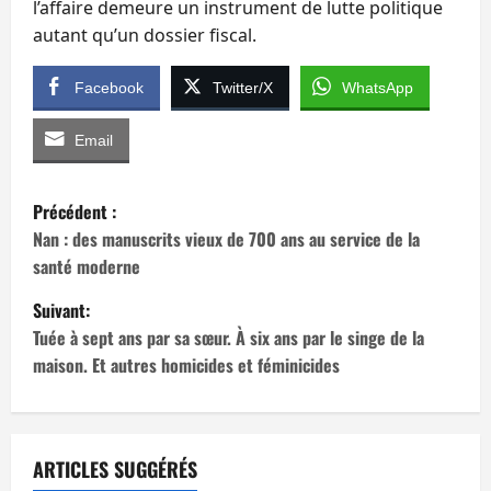
l’affaire demeure un instrument de lutte politique
autant qu’un dossier fiscal.
Facebook
Twitter/X
WhatsApp
Email
N
Précédent :
a
Nan : des manuscrits vieux de 700 ans au service de la
santé moderne
v
Suivant:
i
Tuée à sept ans par sa sœur. À six ans par le singe de la
maison. Et autres homicides et féminicides
g
a
t
ARTICLES SUGGÉRÉS