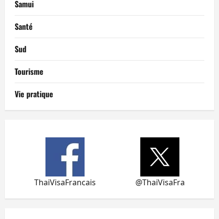
Samui
Santé
Sud
Tourisme
Vie pratique
ThaiVisaFrancais
@ThaiVisaFra