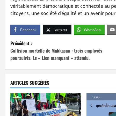
véritablement démocratique et connectée au peu
citoyens, une société d’égalité et un avenir pour 
Facebook
WhatsApp
Twitter/X
N
Précédent :
Collision mortelle de Makkasan : trois employés
a
poursuivis. Le « Lien manquant » attendu.
v
i
ARTICLES SUGGÉRÉS
g
a
t