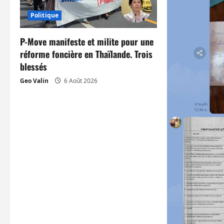
i
Politique
o
P-Move manifeste et milite pour une
n
réforme foncière en Thaïlande. Trois
blessés
d
Geo Valin
6 Août 2026
’
a
r
t
i
c
l