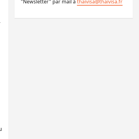
"Newsletter" par mail à
thaivisa@thaivisa.fr
r
u