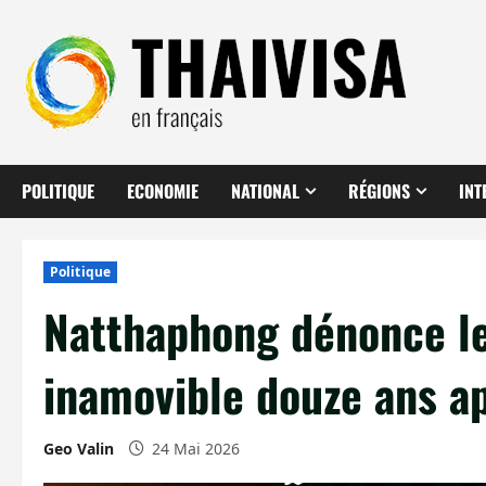
Aller
au
contenu
POLITIQUE
ECONOMIE
NATIONAL
RÉGIONS
INT
Politique
Natthaphong dénonce le
inamovible douze ans ap
Geo Valin
24 Mai 2026