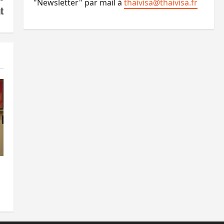
"Newsletter" par mail à
thaivisa@thaivisa.fr
t