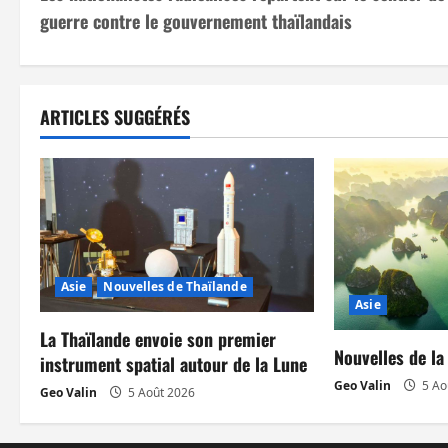
a
guerre contre le gouvernement thaïlandais
v
i
ARTICLES SUGGÉRÉS
g
a
t
i
Asie
Nouvelles de Thaïlande
o
Asie
n
La Thaïlande envoie son premier
Nouvelles de la
instrument spatial autour de la Lune
d
Geo Valin
5 Ao
Geo Valin
5 Août 2026
’