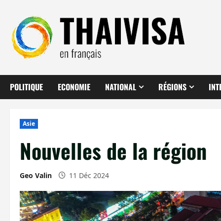
Aller
au
contenu
POLITIQUE
ECONOMIE
NATIONAL
RÉGIONS
INT
Asie
Nouvelles de la région
Geo Valin
11 Déc 2024