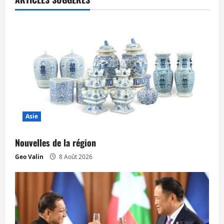
t
i
o
n
d
’
Asie
a
Nouvelles de la région
r
Geo Valin
8 Août 2026
t
i