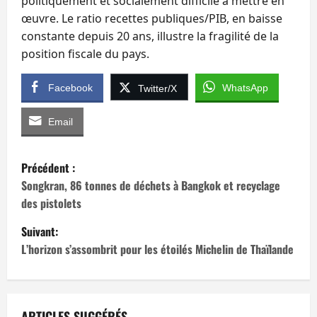
politiquement et socialement difficile à mettre en
œuvre. Le ratio recettes publiques/PIB, en baisse
constante depuis 20 ans, illustre la fragilité de la
position fiscale du pays.
Facebook
WhatsApp
Twitter/X
Email
N
Précédent :
a
Songkran, 86 tonnes de déchets à Bangkok et recyclage
des pistolets
v
Suivant:
i
L’horizon s’assombrit pour les étoilés Michelin de Thaïlande
g
a
ARTICLES SUGGÉRÉS