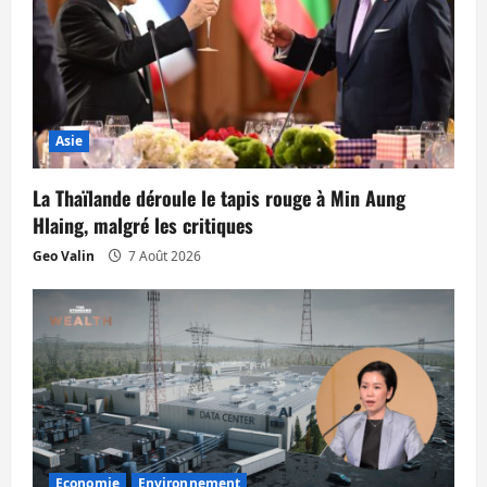
c
l
e
Asie
La Thaïlande déroule le tapis rouge à Min Aung
Hlaing, malgré les critiques
Geo Valin
7 Août 2026
Economie
Environnement