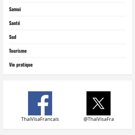
Samui
Santé
Sud
Tourisme
Vie pratique
ThaiVisaFrancais
@ThaiVisaFra