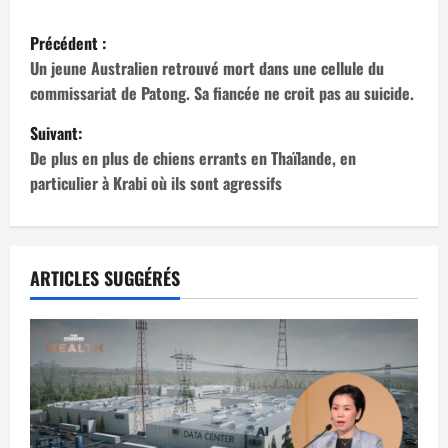
N
Précédent :
a
Un jeune Australien retrouvé mort dans une cellule du
commissariat de Patong. Sa fiancée ne croit pas au suicide.
v
Suivant:
i
De plus en plus de chiens errants en Thaïlande, en
particulier à Krabi où ils sont agressifs
g
a
t
ARTICLES SUGGÉRÉS
i
o
n