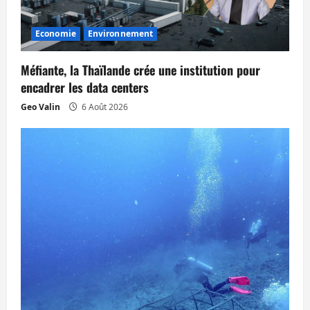
d
’
Economie
Environnement
a
Méfiante, la Thaïlande crée une institution pour
r
encadrer les data centers
Geo Valin
6 Août 2026
t
i
c
l
e