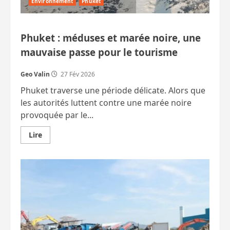
Environnement
Phuket
Phuket : méduses et marée noire, une
mauvaise passe pour le tourisme
Geo Valin
27 Fév 2026
Phuket traverse une période délicate. Alors que
les autorités luttent contre une marée noire
provoquée par le...
En
Lire
savoir
plus
sur
Phuket
:
méduses
et
marée
noire,
une
mauvaise
passe
pour