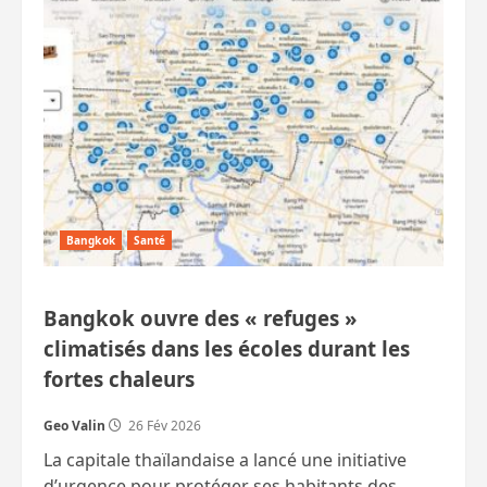
:
le
futur
incinérateur
de
déchets
bloqué
par
la
bureaucratie.
L’île
sent
!
Bangkok
Santé
Bangkok ouvre des « refuges »
climatisés dans les écoles durant les
fortes chaleurs
Geo Valin
26 Fév 2026
La capitale thaïlandaise a lancé une initiative
d’urgence pour protéger ses habitants des