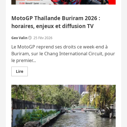
MotoGP Thaïlande Buriram 2026 :
horaires, enjeux et diffusion TV
Geo Valin
25 Fév 2026
Le MotoGP reprend ses droits ce week‑end à
Buriram, sur le Chang International Circuit, pour
le premier...
En
Lire
savoir
plus
sur
MotoGP
Thaïlande
Buriram
2026
:
horaires,
enjeux
et
diffusion
TV