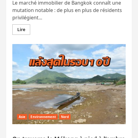
Le marché immobilier de Bangkok connaît une
mutation notable : de plus en plus de résidents
privilégient...
En
Lire
savoir
plus
sur
Les
Bangkokiens
se
tournent
vers
les
logements
« anciens »
Asie
Environnement
Nord