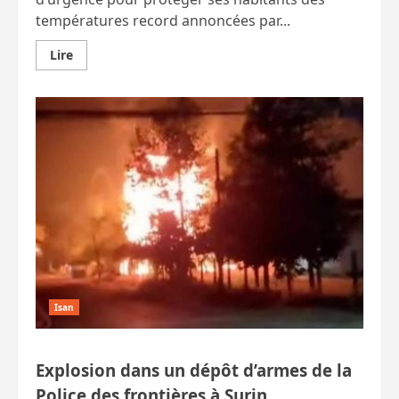
températures record annoncées par...
En
Lire
savoir
plus
sur
Bangkok
ouvre
des
« refuges »
climatisés
dans
les
écoles
durant
les
fortes
chaleurs
Isan
Explosion dans un dépôt d’armes de la
Police des frontières à Surin