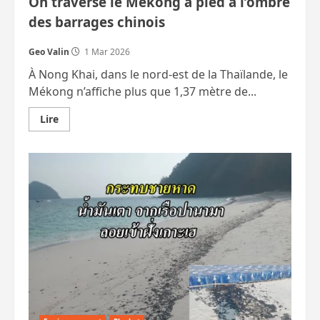
On traverse le Mékong à pied à l’ombre
des barrages chinois
Geo Valin
1 Mar 2026
À Nong Khai, dans le nord-est de la Thaïlande, le
Mékong n’affiche plus que 1,37 mètre de...
En
Lire
savoir
plus
sur
On
traverse
le
Mékong
à
pied
à
l’ombre
des
barrages
chinois