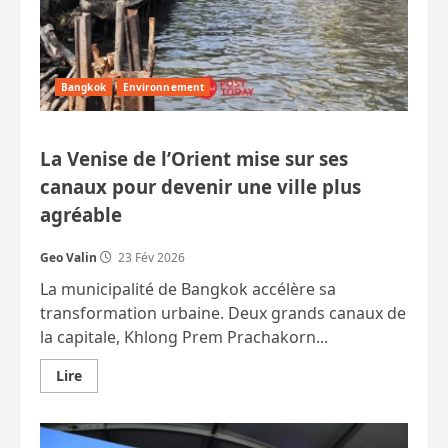
Bangkok
Environnement
La Venise de l’Orient mise sur ses
canaux pour devenir une ville plus
agréable
Geo Valin
23 Fév 2026
La municipalité de Bangkok accélère sa
transformation urbaine. Deux grands canaux de
la capitale, Khlong Prem Prachakorn...
En
Lire
savoir
plus
sur
La
Venise