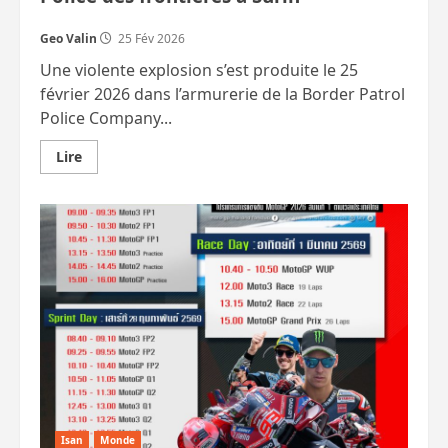
Geo Valin
25 Fév 2026
Une violente explosion s’est produite le 25
février 2026 dans l’armurerie de la Border Patrol
Police Company...
En
Lire
savoir
plus
sur
Explosion
dans
un
dépôt
d’armes
de
la
Police
des
frontières
à
Surin
Isan
Monde