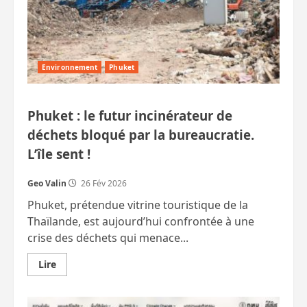
le
tourisme
Environnement
Phuket
Phuket : le futur incinérateur de
déchets bloqué par la bureaucratie.
L’île sent !
Geo Valin
26 Fév 2026
Phuket, prétendue vitrine touristique de la
Thaïlande, est aujourd’hui confrontée à une
crise des déchets qui menace...
En
Lire
savoir
plus
sur
Phuket