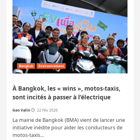
de
l’Orient
mise
sur
ses
canaux
pour
devenir
une
ville
plus
agréable
Bangkok
Environnement
À Bangkok, les « wins », motos-taxis,
sont incités à passer à l’électrique
Geo Valin
22 Fév 2026
La mairie de Bangkok (BMA) vient de lancer une
initiative inédite pour aider les conducteurs de
motos-taxis...