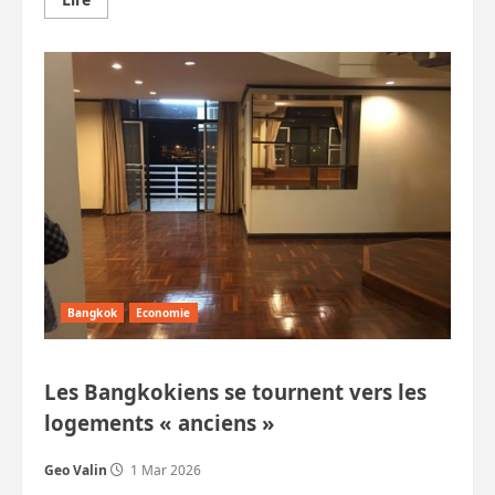
savoir
plus
sur
Australien
tué
par
un
Turc.
Délinquants
britanniques
arrêtés,
un
autre
est
décédé.
Etc.
Bangkok
Economie
Les Bangkokiens se tournent vers les
logements « anciens »
Geo Valin
1 Mar 2026