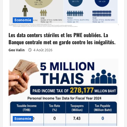
d
’
Economie
a
Les data centers stériles et les PME oubliées. La
r
Banque centrale met en garde contre les inégalités.
t
Geo Valin
4 Août 2026
i
c
l
e
Economie