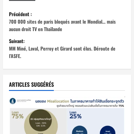
N
Précédent :
a
700 000 sites de paris bloqués avant le Mondial… mais
aucun droit TV en Thaïlande
v
Suivant:
i
MM Miné, Laval, Perroy et Girard sont élus. Déroute de
l’ASFE.
g
a
t
ARTICLES SUGGÉRÉS
i
o
n