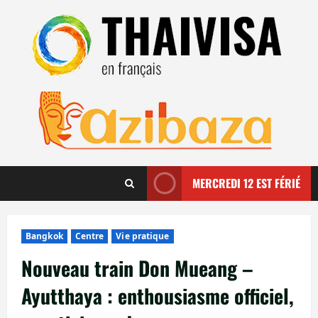
Aller
au
contenu
MERCREDI 12 EST FÉRIÉ
Bangkok
Centre
Vie pratique
Nouveau train Don Mueang –
Ayutthaya : enthousiasme officiel,