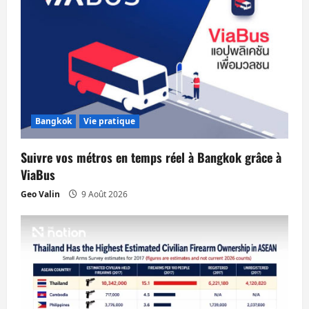
o
n
d
’
a
Bangkok
Vie pratique
r
Suivre vos métros en temps réel à Bangkok grâce à
t
ViaBus
Geo Valin
9 Août 2026
i
c
l
e