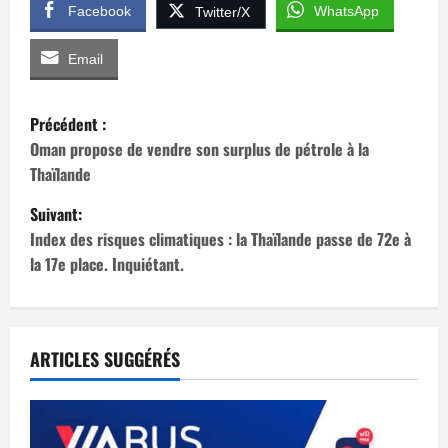
Facebook
WhatsApp
Twitter/X
Email
N
Précédent :
a
Oman propose de vendre son surplus de pétrole à la
Thaïlande
v
Suivant:
i
Index des risques climatiques : la Thaïlande passe de 72e à
la 17e place. Inquiétant.
g
a
t
ARTICLES SUGGÉRÉS
i