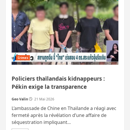
de
chien,
abeilles,
éléphant.
Noyade,
chute
d’un
poteau
durant
l’orage
et
autres
drames.
Crimes
Policiers thaïlandais kidnappeurs :
Pékin exige la transparence
Geo Valin
21 Mai 2026
L’ambassade de Chine en Thaïlande a réagi avec
fermeté après la révélation d’une affaire de
séquestration impliquant...