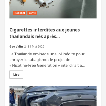
tuée.
Ados
tueurs.
Etc.
National
Santé
Cigarettes interdites aux jeunes
thaïlandais nés après…
Geo Valin
31 Mai 2026
La Thaïlande envisage une loi inédite pour
enrayer le tabagisme : le projet de
« Nicotine‑Free Generation » interdirait à...
En
Lire
savoir
plus
sur
Cigarettes
interdites
aux
jeunes
thaïlandais
nés