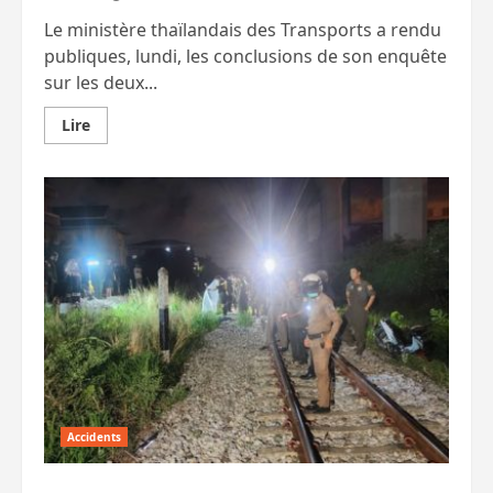
Le ministère thaïlandais des Transports a rendu
publiques, lundi, les conclusions de son enquête
sur les deux...
En
Lire
savoir
plus
sur
Les
deux
effondrements
de
grues
mortels
de
janvier
dus
à
des
défaillances
systémiques
Accidents