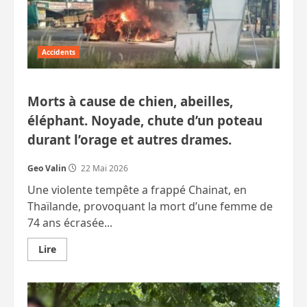
passage,
informel
cette
fois.
Six
morts
Accidents
à
Chumphon
Morts à cause de chien, abeilles,
éléphant. Noyade, chute d’un poteau
durant l’orage et autres drames.
Geo Valin
22 Mai 2026
Une violente tempête a frappé Chainat, en
Thaïlande, provoquant la mort d’une femme de
74 ans écrasée...
En
Lire
savoir
plus
sur
Morts
à
cause