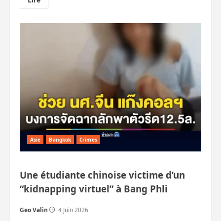
savoir
plus
sur
Tués
par
:
pilules
achetées
sur
TikTok,
champignons,
foudre,
balcon,
train,
falaise,
etc.
Asie
Bangkok
Crimes
Une étudiante chinoise victime d’un
“kidnapping virtuel” à Bang Phli
Geo Valin
4 Juin 2026