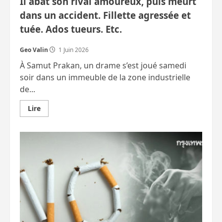
Il abat son rival amoureux, puis meurt
dans un accident. Fillette agressée et
tuée. Ados tueurs. Etc.
Geo Valin
1 Juin 2026
À Samut Prakan, un drame s’est joué samedi
soir dans un immeuble de la zone industrielle
de...
En
Lire
savoir
plus
sur
Il
abat
son
rival
amoureux,
puis
meurt
dans
un
accident.
Fillette
agressée
et