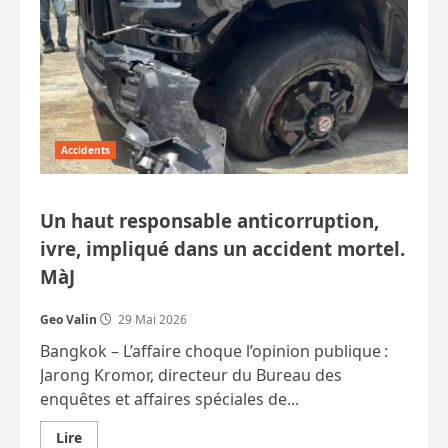
après…
Accidents
Un haut responsable anticorruption,
ivre, impliqué dans un accident mortel.
MàJ
Geo Valin
29 Mai 2026
Bangkok – L’affaire choque l’opinion publique :
Jarong Kromor, directeur du Bureau des
enquêtes et affaires spéciales de...
En
Lire