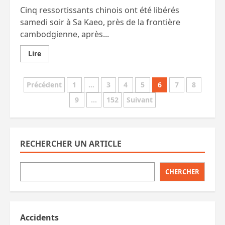
Cinq ressortissants chinois ont été libérés
samedi soir à Sa Kaeo, près de la frontière
cambodgienne, après...
En
Lire
savoir
plus
sur
Pagination
Des
Précédent
1
…
3
4
5
6
7
8
Chinois
rançonnés
9
…
152
Suivant
des
par
des
policiers
publications
thaïlandais.
Encore.
RECHERCHER UN ARTICLE
CHERCHER
Accidents