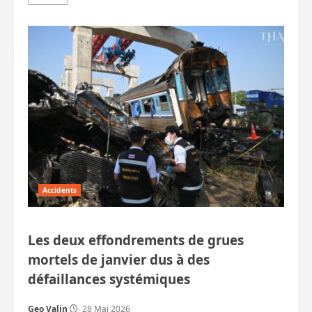
savoir
plus
sur
Un
haut
responsable
anticorruption,
ivre,
impliqué
dans
un
accident
mortel.
MàJ
Accidents
Les deux effondrements de grues
mortels de janvier dus à des
défaillances systémiques
Geo Valin
28 Mai 2026