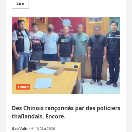
En
Lire
savoir
plus
sur
Policiers
thaïlandais
kidnappeurs
:
Pékin
exige
la
transparence
Crimes
Des Chinois rançonnés par des policiers
thaïlandais. Encore.
Geo Valin
18 Mai 2026