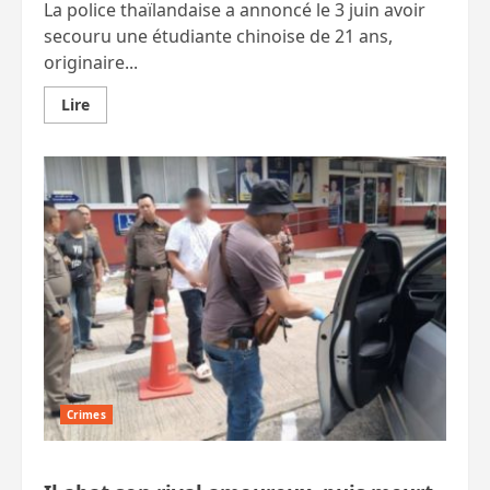
La police thaïlandaise a annoncé le 3 juin avoir
secouru une étudiante chinoise de 21 ans,
originaire...
En
Lire
savoir
plus
sur
Une
étudiante
chinoise
victime
d’un
“kidnapping
virtuel”
à
Bang
Phli
Crimes