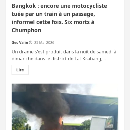
Bangkok : encore une motocycliste
tuée par un train à un passage,
informel cette fois. Six morts à
Chumphon
Geo Valin
25 Mai 2026
Un drame s’est produit dans la nuit de samedi à
dimanche dans le district de Lat Krabang,...
En
Lire
savoir
plus
sur
Bangkok
:
encore
une
motocycliste
tuée
par
un
train
à
un