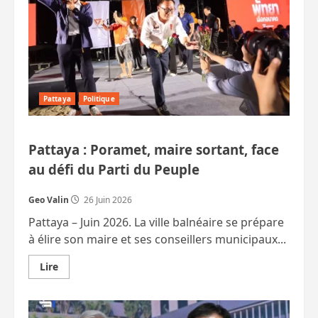
à
Pattaya,
cette
fois.
Pattaya
Politique
Pattaya : Poramet, maire sortant, face
au défi du Parti du Peuple
Geo Valin
26 Juin 2026
Pattaya – Juin 2026. La ville balnéaire se prépare
à élire son maire et ses conseillers municipaux...
En
Lire
savoir
plus
sur
Pattaya
: