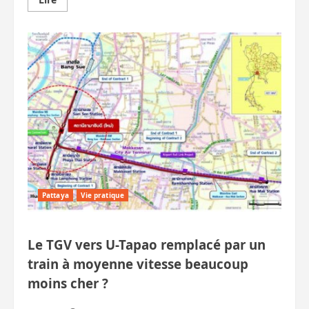
savoir
plus
sur
Tomorrowland,
festival
belge
à
Pattaya,
déjà
complet,
6
milliards
attendus
Pattaya
Vie pratique
Le TGV vers U-Tapao remplacé par un
train à moyenne vitesse beaucoup
moins cher ?