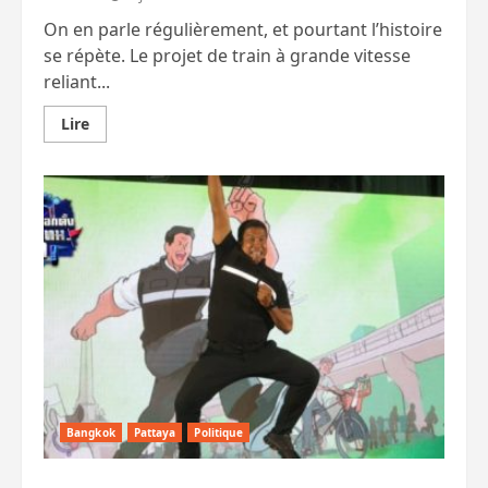
On en parle régulièrement, et pourtant l’histoire
se répète. Le projet de train à grande vitesse
reliant...
En
Lire
savoir
plus
sur
TGV
Bangkok
–
U-
Tapao.
Cette
fois,
le
projet
déraille
sérieusement.
Bangkok
Pattaya
Politique