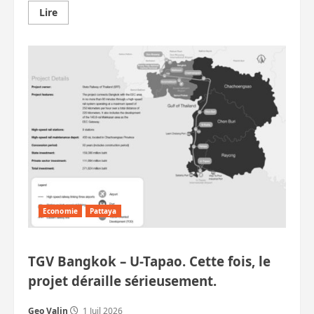
En
Lire
savoir
plus
sur
Un
Britannique
choit
du
8e
étage
à
Pattaya.
Allemand,
Turc,
Finlandais,
Indien,
Pakistanais
arrêtés.
Etc.
Economie
Pattaya
TGV Bangkok – U-Tapao. Cette fois, le
projet déraille sérieusement.
Geo Valin
1 Juil 2026