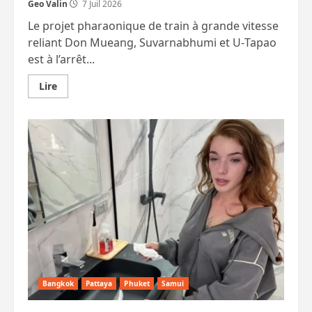
Geo Valin
7 Juil 2026
Le projet pharaonique de train à grande vitesse
reliant Don Mueang, Suvarnabhumi et U‑Tapao
est à l’arrêt...
En
Lire
savoir
plus
sur
Le
TGV
vers
U-
Tapao
remplacé
par
un
train
à
moyenne
vitesse
beaucoup
moins
cher
?
Bangkok
Pattaya
Phuket
Samui