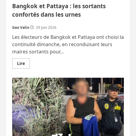
Bangkok et Pattaya : les sortants
confortés dans les urnes
Geo Valin
29 Juin 2026
Les électeurs de Bangkok et Pattaya ont choisi la
continuité dimanche, en reconduisant leurs
maires sortants pour...
En
Lire
savoir
plus
sur
Bangkok
et
Pattaya
:
les
sortants
confortés
dans
les
urnes