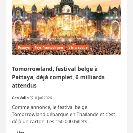
Pattaya
Pays francophones
Vie pratique
Tomorrowland, festival belge à
Pattaya, déjà complet, 6 milliards
attendus
Geo Valin
8 Juil 2026
Comme annoncé, le festival belge
Tomorrowland débarque en Thaïlande et c’est
déjà un carton. Les 150.000 billets...
En
Lire