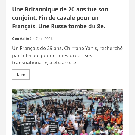
Une Britannique de 20 ans tue son
conjoint. Fin de cavale pour un
Français. Une Russe tombe du 8e.
Geo Valin
7 Juil 2026
Un Français de 29 ans, Chirrane Yanis, recherché
par Interpol pour crimes organisés
transnationaux, a été arrêté...
En
Lire
savoir
plus
sur
Une
Britannique
de
20
ans
tue
son
conjoint.
Fin
de
cavale