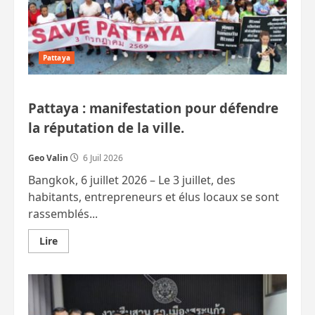
pour
un
Français.
Une
Russe
tombe
Pattaya
du
8e.
Pattaya : manifestation pour défendre
la réputation de la ville.
Geo Valin
6 Juil 2026
Bangkok, 6 juillet 2026 – Le 3 juillet, des
habitants, entrepreneurs et élus locaux se sont
rassemblés...
En
Lire
savoir
plus
sur
Pattaya
:
manifestation
pour