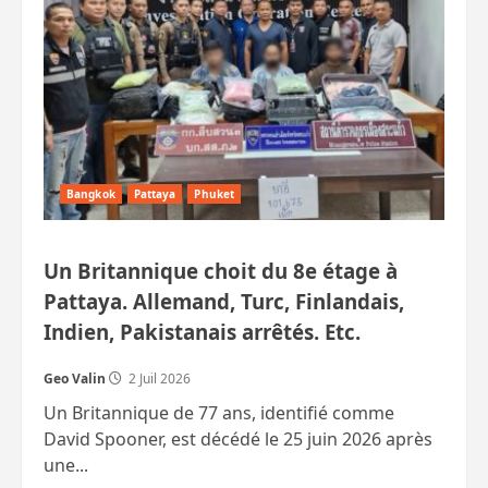
défendre
la
réputation
de
la
ville.
Bangkok
Pattaya
Phuket
Un Britannique choit du 8e étage à
Pattaya. Allemand, Turc, Finlandais,
Indien, Pakistanais arrêtés. Etc.
Geo Valin
2 Juil 2026
Un Britannique de 77 ans, identifié comme
David Spooner, est décédé le 25 juin 2026 après
une...