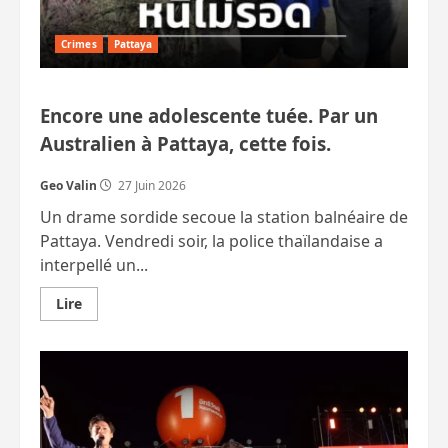
Crimes
Pattaya
Encore une adolescente tuée. Par un
Australien à Pattaya, cette fois.
Geo Valin
27 Juin 2026
Un drame sordide secoue la station balnéaire de
Pattaya. Vendredi soir, la police thaïlandaise a
interpellé un...
En
Lire
savoir
plus
sur
Encore
une
adolescente
tuée.
Par
un
Australien