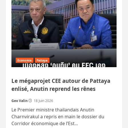
Poramet,
maire
sortant,
face
au
défi
du
Parti
du
Peuple
Economie
Pattaya
Le mégaprojet CEE autour de Pattaya
enlisé, Anutin reprend les rênes
Geo Valin
18 Juin 2026
Le Premier ministre thaïlandais Anutin
Charnvirakul a repris en main le dossier du
Corridor économique de l’Est...