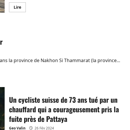
En
Lire
savoir
plus
sur
7-
Eleven
va
très
r
bien,
400
milliards
de
bahts
de
ans la province de Nakhon Si Thammarat (la province...
chiffre
d’affaire
et
700
ouvertures
prévues
Un cycliste suisse de 73 ans tué par un
chauffard qui a courageusement pris la
fuite près de Pattaya
Geo Valin
26 Fév 2024