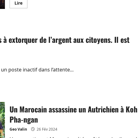
En
Lire
savoir
plus
sur
Déjà
650
000
personnes
à extorquer de l’argent aux citoyens. Il est
traitées
pour
des
malaises
dus
à
la
pollution
n poste inactif dans l’attente...
atmosphérique
cette
année
en
Thaïlande
Un Marocain assassine un Autrichien à Koh
Pha-ngan
Geo Valin
26 Fév 2024