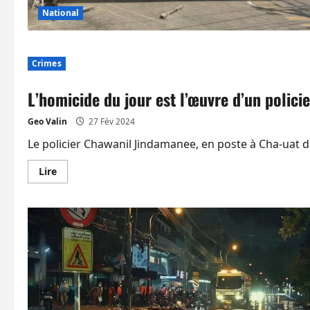
National
Crimes
L’homicide du jour est l’œuvre d’un policie
Geo Valin
27 Fév 2024
Le policier Chawanil Jindamanee, en poste à Cha-uat d
En
Lire
savoir
plus
sur
L’homicide
du
jour
est
l’œuvre
d’un
policier