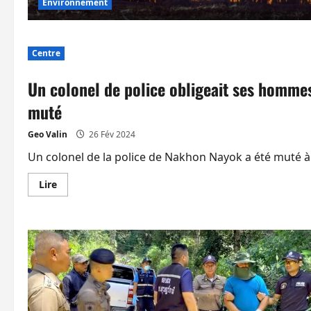
Environnement
Centre
Un colonel de police obligeait ses hommes 
muté
Geo Valin
26 Fév 2024
Un colonel de la police de Nakhon Nayok a été muté à u
En
Lire
savoir
plus
sur
Un
colonel
de
police
obligeait
ses
hommes
à
extorquer
de