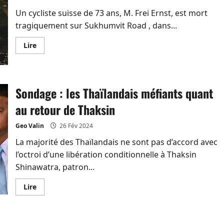
Un cycliste suisse de 73 ans, M. Frei Ernst, est mort
tragiquement sur Sukhumvit Road , dans...
En
Lire
savoir
plus
sur
Un
cycliste
suisse
Sondage : les Thaïlandais méfiants quant
de
73
au retour de Thaksin
ans
tué
par
Geo Valin
26 Fév 2024
un
chauffard
La majorité des Thaïlandais ne sont pas d’accord avec
qui
a
l’octroi d’une libération conditionnelle à Thaksin
courageusement
pris
Shinawatra, patron...
la
fuite
près
En
Lire
de
savoir
Pattaya
plus
sur
Sondage
: