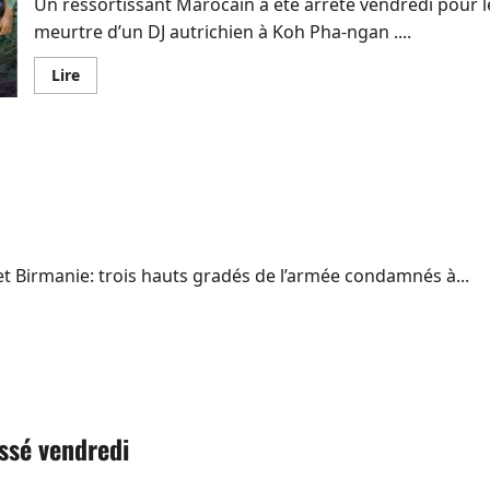
Un ressortissant Marocain a été arrêté vendredi pour l
meurtre d’un DJ autrichien à Koh Pha-ngan ....
En
Lire
savoir
plus
sur
Un
Marocain
assassine
un
Autrichien
à
Koh
Pha-
ngan
let Birmanie: trois hauts gradés de l’armée condamnés à...
issé vendredi