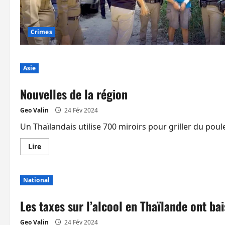
l’argent
aux
citoyens.
Il
Crimes
est
muté
Asie
Nouvelles de la région
Geo Valin
24 Fév 2024
Un Thaïlandais utilise 700 miroirs pour griller du pou
En
Lire
savoir
plus
sur
Nouvelles
National
de
la
région
Les taxes sur l’alcool en Thaïlande ont ba
Geo Valin
24 Fév 2024