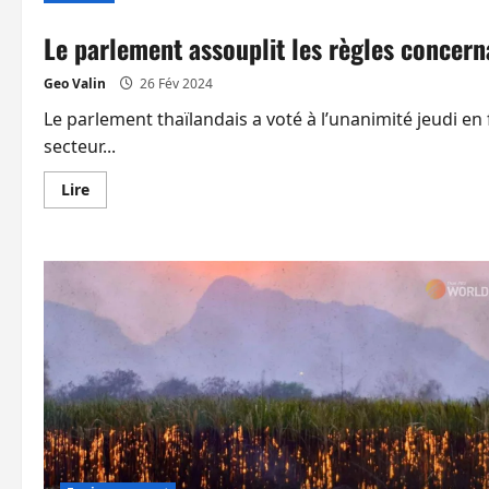
Le parlement assouplit les règles concern
Geo Valin
26 Fév 2024
Le parlement thaïlandais a voté à l’unanimité jeudi e
secteur...
En
Lire
savoir
plus
sur
Le
parlement
assouplit
les
règles
concernant
la
pêche
en
Thaïlande
quitte
à
agacer
l’UE