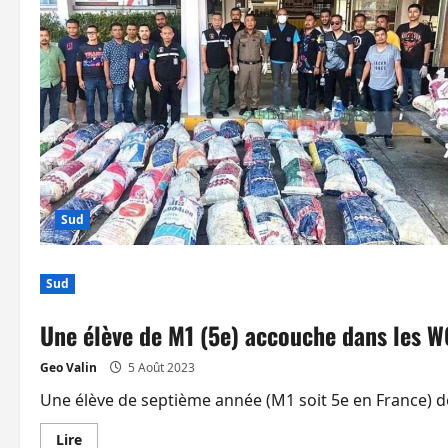
dans
des
affrontements
à
Pattani
Sud
Sud
Une élève de M1 (5e) accouche dans les WC
Geo Valin
5 Août 2023
Une élève de septième année (M1 soit 5e en France) de
En
Lire