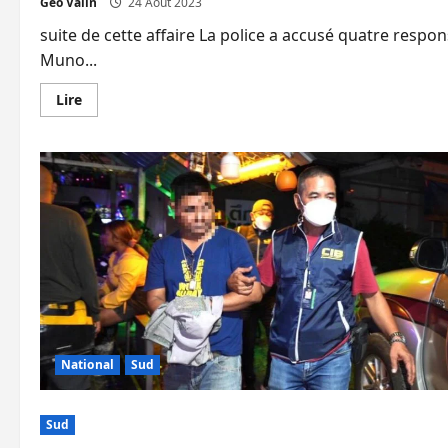
Geo Valin
24 Août 2023
suite de cette affaire La police a accusé quatre resp
Muno...
En
Lire
savoir
plus
sur
Explosion
d’un
entrepôt
dans
le
Sud
(12
morts)
:
quatre
fonctionnaires
locaux
accusés
par
la
police
National
Sud
Sud