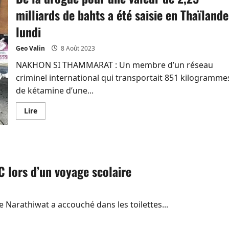
milliards de bahts a été saisie en Thaïlande
lundi
Geo Valin
8 Août 2023
NAKHON SI THAMMARAT : Un membre d’un réseau
criminel international qui transportait 851 kilogramme
de kétamine d’une...
En
Lire
savoir
plus
sur
De
la
drogue
pour
 lors d’un voyage scolaire
une
valeur
de
2,25
milliards
de
 Narathiwat a accouché dans les toilettes...
bahts
a
été