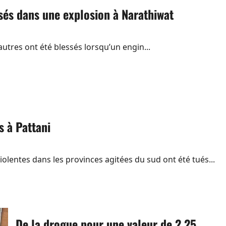
exploitait
de
ssés dans une explosion à Narathiwat
jeunes
mineures
dans
son
karaoké
autres ont été blessés lorsqu’un engin...
s à Pattani
olentes dans les provinces agitées du sud ont été tués...
De la drogue pour une valeur de 2,25