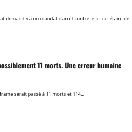
la
Thaïlande
iwat demandera un mandat d’arrêt contre le propriétaire de..
, possiblement 11 morts. Une erreur humaine
drame serait passé à 11 morts et 114...