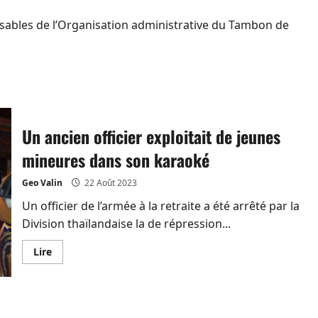
onsables de l’Organisation administrative du Tambon de
Un ancien officier exploitait de jeunes
mineures dans son karaoké
Geo Valin
22 Août 2023
Un officier de l’armée à la retraite a été arrêté par la
Division thaïlandaise la de répression...
En
Lire
savoir
plus
sur
Un
ancien
officier