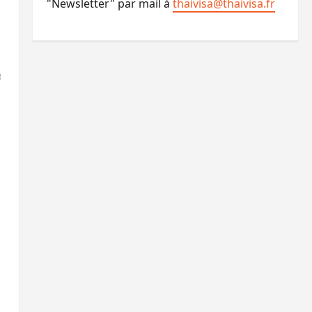
"Newsletter" par mail à
thaivisa@thaivisa.fr
e