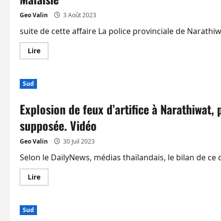
Geo Valin
3 Août 2023
suite de cette affaire La police provinciale de Narath
En
Lire
savoir
plus
sur
Explosion
Sud
de
feux
d’artifice
Explosion de feux d’artifice à Narathiwat
à
Narathiwat,
les
supposée. Vidéo
propriétaires
de
l’entrepôt
Geo Valin
30 Juil 2023
auraient
fui
Selon le DailyNews, médias thaïlandais, le bilan de ce 
en
Malaisie
En
Lire
savoir
plus
sur
Explosion
Sud
de
feux