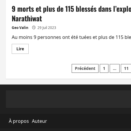
d’artifice
9 morts et plus de 115 blessés dans l’explo
à
Narathiwat,
possiblement
Narathiwat
11
morts.
Une
Geo Valin
29 Juil 2023
erreur
humaine
Au moins 9 personnes ont été tuées et plus de 115 bles
supposée.
Vidéo
En
Lire
savoir
plus
sur
9
Pagination
Précédent
1
…
11
morts
et
plus
des
de
115
blessés
publications
dans
l’explosion
d’un
entrepôt
de
feux
d’artifice
À propos
Auteur
à
Narathiwat