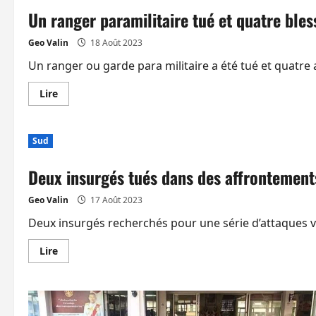
Un ranger paramilitaire tué et quatre ble
Geo Valin
18 Août 2023
Un ranger ou garde para militaire a été tué et quatre 
En
Lire
savoir
plus
sur
Un
Sud
ranger
paramilitaire
tué
Deux insurgés tués dans des affrontement
et
quatre
blessés
Geo Valin
17 Août 2023
dans
une
explosion
Deux insurgés recherchés pour une série d’attaques vi
à
Narathiwat
En
Lire
savoir
plus
sur
Deux
insurgés
tués