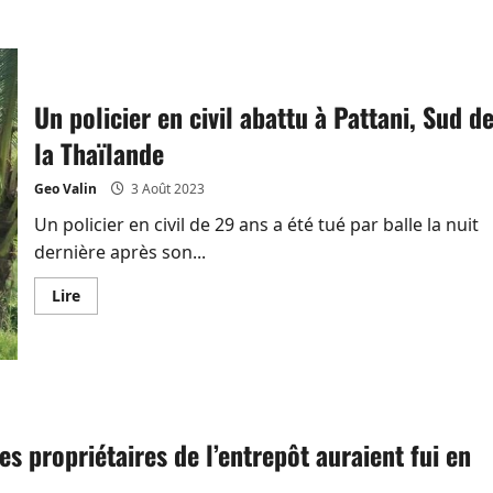
saisie
en
Thaïlande
lundi
Un policier en civil abattu à Pattani, Sud d
la Thaïlande
Geo Valin
3 Août 2023
Un policier en civil de 29 ans a été tué par balle la nuit
dernière après son...
En
Lire
savoir
plus
sur
Un
policier
en
civil
abattu
à
les propriétaires de l’entrepôt auraient fui en
Pattani,
Sud
de